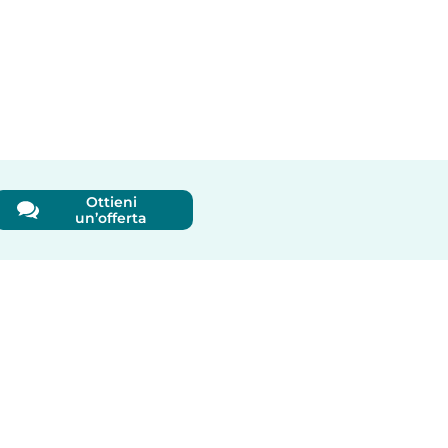
Ottieni
un’offerta