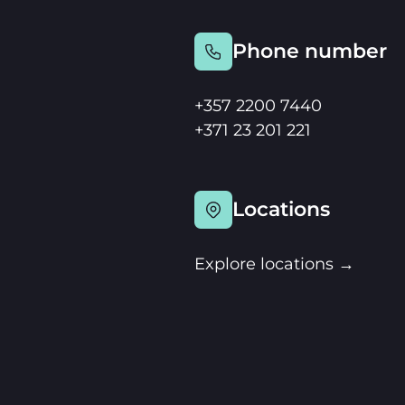
Phone number
+357 2200 7440
+371 23 201 221
Locations
Explore locations →