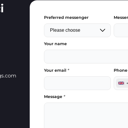
i
Preferred messenger
Messen
Your name
Your email
*
Phone
gs.com
Message
*