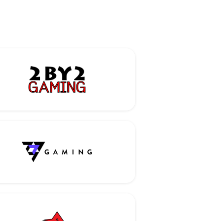
iù
Saperne di più
iù
Saperne di più
iù
Saperne di più