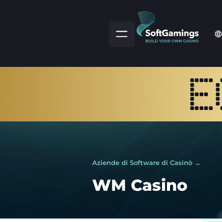
Aziende di Software di Casinò
→
WM Casino