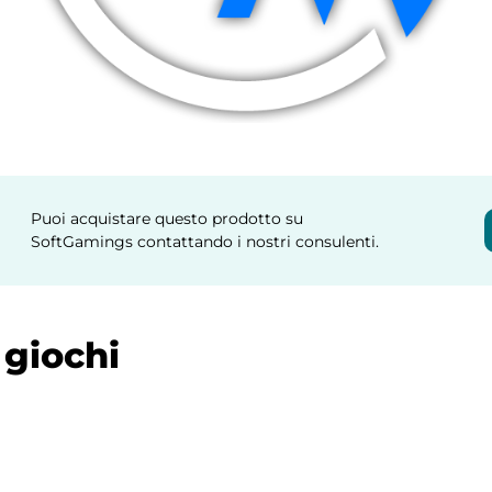
Puoi acquistare questo prodotto su
SoftGamings contattando i nostri consulenti.
 giochi