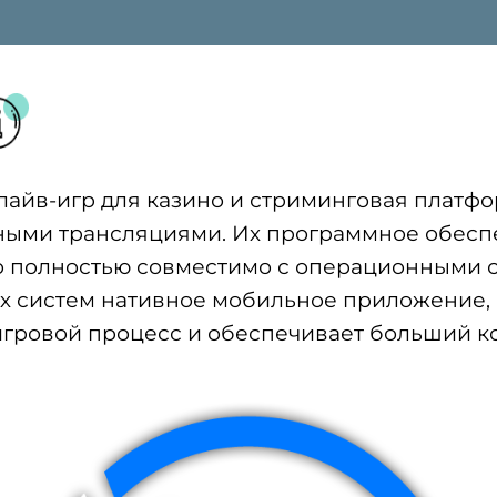
лайв-игр для казино и стриминговая платфо
чными трансляциями. Их программное обесп
о полностью совместимо с операционными с
их систем нативное мобильное приложение,
гровой процесс и обеспечивает больший ко