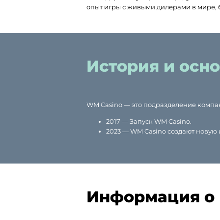
опыт игры с живыми дилерами в мире, 
История и осн
WM Casino — это подразделение компан
2017 — Запуск WM Casino.
2023 — WM Casino создают новую
Информация о 