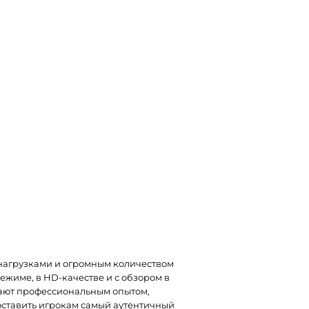
нагрузками и огромным количеством
ежиме, в HD-качестве и с обзором в
дают профессиональным опытом,
оставить игрокам самый аутентичный