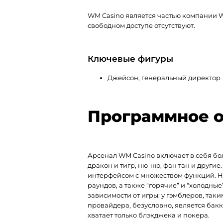
WM Casino является частью компании WM
свободном доступе отсутствуют.
Ключевые фигуры
Джейсон, генеральный директор
Программное о
Арсенал WM Casino включает в себя бол
дракон и тигр, ню-ню, фан тан и друг
интерфейсом с множеством функций. Н
раундов, а также “горячие” и “холодные
зависимости от игры: у гэмблеров, так
провайдера, безусловно, является бак
хватает только блэкджека и покера.