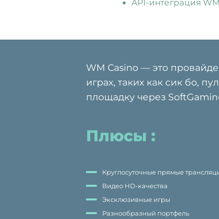
API-интеграция WM
WM Casino — это провайде
играх, таких как сик бо, п
площадку через SoftGamin
Плюсы :
Круглосуточные прямые трансляц
Видео HD-качества
Эксклюзивные игры
Разнообразный портфель