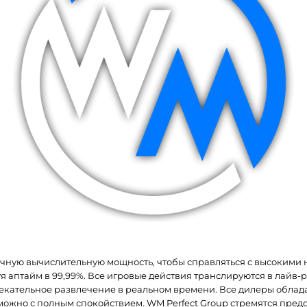
чную вычислительную мощность, чтобы справляться с высокими 
 аптайм в 99,99%. Все игровые действия транслируются в лайв-р
влекательное развлечение в реальном времени. Все дилеры обла
можно с полным спокойствием. WM Perfect Group стремятся пред