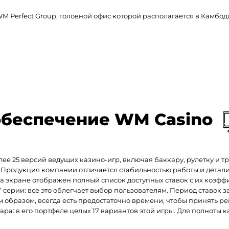
 Perfect Group, головной офис которой располагается в Камбодж
беспечение WM Casino
ее 25 версий ведущих казино-игр, включая баккару, рулетку и т
ие. Продукция компании отличается стабильностью работы и дет
а экране отображен полный список доступных ставок с их коэф
” серии: все это облегчает выбор пользователям. Период ставок за
им образом, всегда есть предостаточно времени, чтобы принять 
кара: в его портфеле целых 17 вариантов этой игры. Для полнот