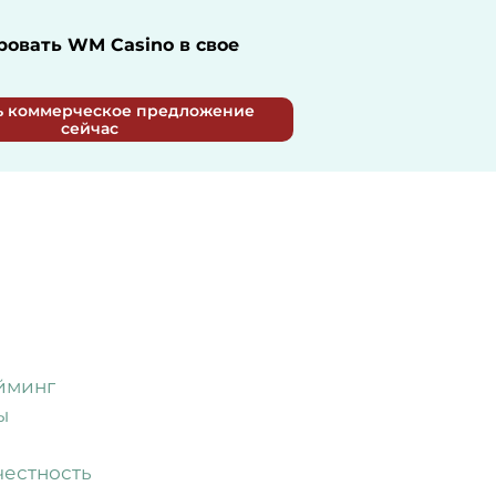
ировать
WM Casino
в свое
ь коммерческое предложение
сейчас
йминг
ы
честность