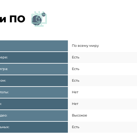
и ПО
По всему миру
зере:
Есть
игра:
Есть
ром:
Есть
толы:
Нет
ы:
Нет
део:
Высокое
ьных:
Есть