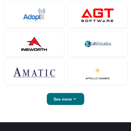
Узнать больше
Уз
Узнать больше
Уз
Узнать больше
Уз
See more