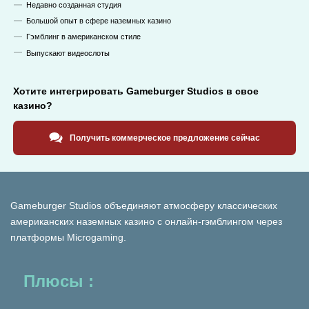
Недавно созданная студия
Большой опыт в сфере наземных казино
Гэмблинг в американском стиле
Выпускают видеослоты
Хотите интегрировать
Gameburger Studios
в свое
казино?
Получить коммерческое предложение сейчас
Gameburger Studios объединяют атмосферу классических
американских наземных казино с онлайн-гэмблингом через
платформы Microgaming.
Плюсы :