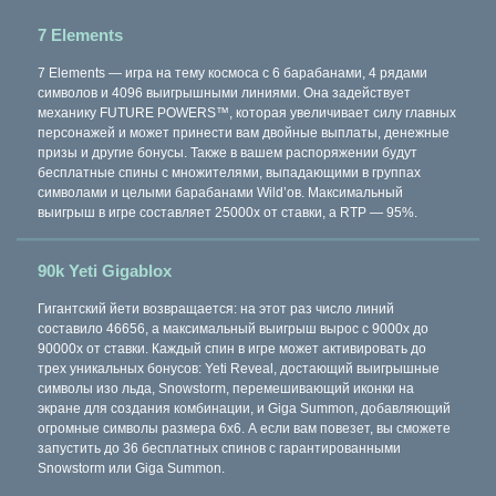
7 Elements
7 Elements — игра на тему космоса с 6 барабанами, 4 рядами
символов и 4096 выигрышными линиями. Она задействует
механику FUTURE POWERS™, которая увеличивает силу главных
персонажей и может принести вам двойные выплаты, денежные
призы и другие бонусы. Также в вашем распоряжении будут
бесплатные спины с множителями, выпадающими в группах
символами и целыми барабанами Wild’ов. Максимальный
выигрыш в игре составляет 25000x от ставки, а RTP — 95%.
90k Yeti Gigablox
Гигантский йети возвращается: на этот раз число линий
составило 46656, а максимальный выигрыш вырос с 9000x до
90000x от ставки. Каждый спин в игре может активировать до
трех уникальных бонусов: Yeti Reveal, достающий выигрышные
символы изо льда, Snowstorm, перемешивающий иконки на
экране для создания комбинации, и Giga Summon, добавляющий
огромные символы размера 6x6. А если вам повезет, вы сможете
запустить до 36 бесплатных спинов с гарантированными
Snowstorm или Giga Summon.