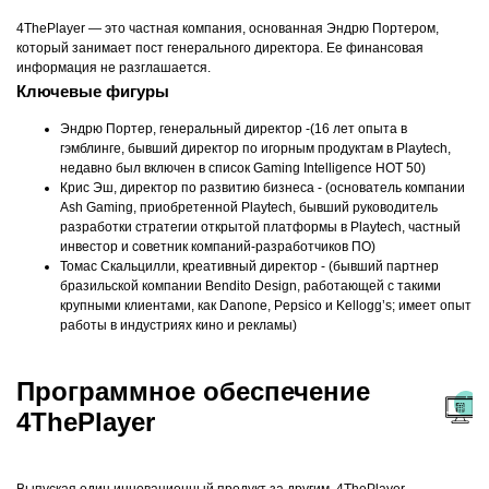
4ThePlayer — это частная компания, основанная Эндрю Портером,
который занимает пост генерального директора. Ее финансовая
информация не разглашается.
Ключевые фигуры
Эндрю Портер, генеральный директор -(16 лет опыта в
гэмблинге, бывший директор по игорным продуктам в Playtech,
недавно был включен в список Gaming Intelligence HOT 50)
Крис Эш, директор по развитию бизнеса - (основатель компании
Ash Gaming, приобретенной Playtech, бывший руководитель
разработки стратегии открытой платформы в Playtech, частный
инвестор и советник компаний-разработчиков ПО)
Томас Скальцилли, креативный директор - (бывший партнер
бразильской компании Bendito Design, работающей с такими
крупными клиентами, как Danone, Pepsico и Kellogg’s; имеет опыт
работы в индустриях кино и рекламы)
Программное обеспечение
4ThePlayer