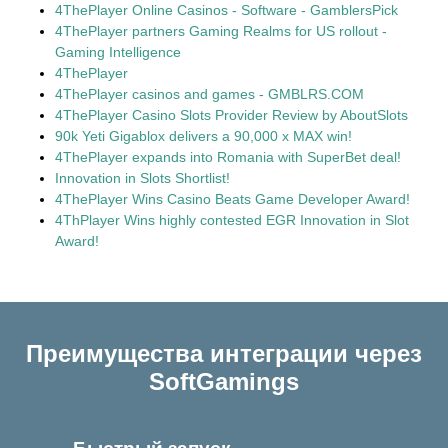
4ThePlayer Online Casinos - Software - GamblersPick
4ThePlayer partners Gaming Realms for US rollout -
Gaming Intelligence
4ThePlayer
4ThePlayer casinos and games - GMBLRS.COM
4ThePlayer Casino Slots Provider Review by AboutSlots
90k Yeti Gigablox delivers a 90,000 x MAX win!
4ThePlayer expands into Romania with SuperBet deal!
Innovation in Slots Shortlist!
4ThePlayer Wins Casino Beats Game Developer Award!
4ThPlayer Wins highly contested EGR Innovation in Slot
Award!
Преимущества интеграции через
SoftGamings