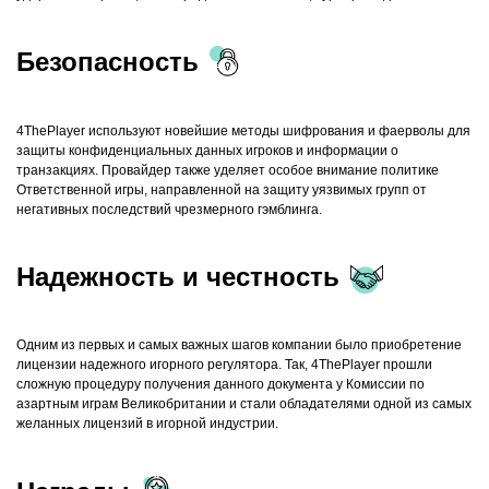
Безопасность
4ThePlayer используют новейшие методы шифрования и фаерволы для
защиты конфиденциальных данных игроков и информации о
транзакциях. Провайдер также уделяет особое внимание политике
Ответственной игры, направленной на защиту уязвимых групп от
негативных последствий чрезмерного гэмблинга.
Надежность и честность
Одним из первых и самых важных шагов компании было приобретение
лицензии надежного игорного регулятора. Так, 4ThePlayer прошли
сложную процедуру получения данного документа у Комиссии по
азартным играм Великобритании и стали обладателями одной из самых
желанных лицензий в игорной индустрии.