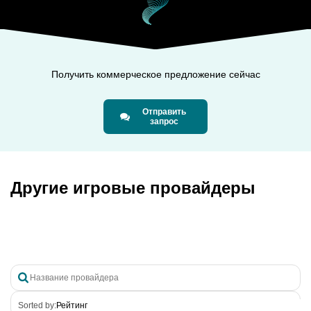
Получить коммерческое предложение сейчас
Отправить
запрос
Другие игровые провайдеры
Sorted by:
Рейтинг