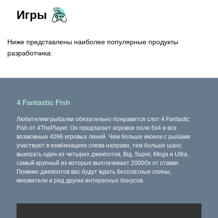
Игры
Ниже представлены наиболее популярные продукты
разработчика:
4 Fantastic Fish
Любителям рыбалки обязательно понравится слот 4 Fantastic
Fish от 4ThePlayer. Он предлагает игровое поле 6x4 и все
возможные 4096 игровых линий. Чем больше иконок с рыбами
участвуют в комбинациях слева направо, тем больше шанс
выиграть один из четырех джекпотов, Big, Super, Mega и Ultra,
самый крупный из которых выплачивает 20000x от ставки.
Помимо джекпотов вас будут ждать бесплатные спины,
множители и ряд других интересных бонусов.