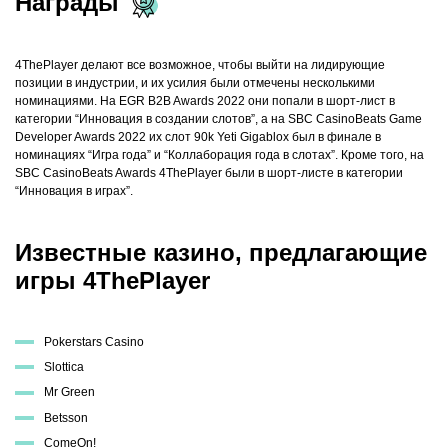
Награды
4ThePlayer делают все возможное, чтобы выйти на лидирующие
позиции в индустрии, и их усилия были отмечены несколькими
номинациями. На EGR B2B Awards 2022 они попали в шорт-лист в
категории “Инновация в создании слотов”, а на SBC CasinoBeats Game
Developer Awards 2022 их слот 90k Yeti Gigablox был в финале в
номинациях “Игра года” и “Коллаборация года в слотах”. Кроме того, на
SBC CasinoBeats Awards 4ThePlayer были в шорт-листе в категории
“Инновация в играх”.
Известные казино, предлагающие
игры 4ThePlayer
Pokerstars Casino
Slottica
Mr Green
Betsson
ComeOn!