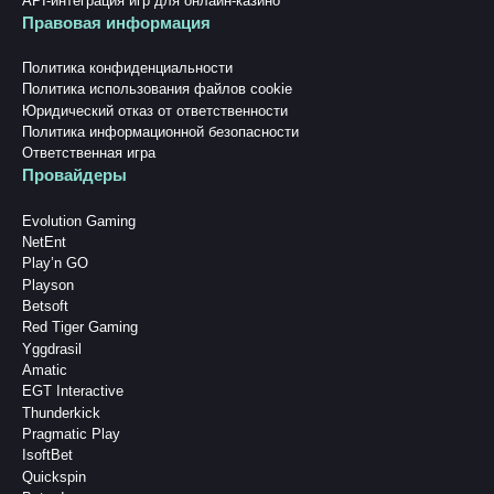
API-интеграция игр для онлайн-казино
Правовая информация
Политика конфиденциальности
Политика использования файлов cookie
Юридический отказ от ответственности
Политика информационной безопасности
Ответственная игра
Провайдеры
Evolution Gaming
NetEnt
Play’n GO
Playson
Betsoft
Red Tiger Gaming
Yggdrasil
Amatic
EGT Interactive
Thunderkick
Pragmatic Play
IsoftBet
Quickspin