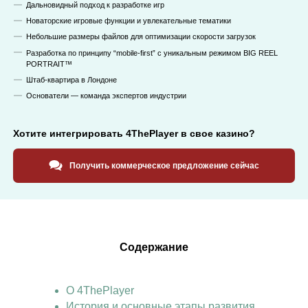
Дальновидный подход к разработке игр
Новаторские игровые функции и увлекательные тематики
Небольшие размеры файлов для оптимизации скорости загрузок
Разработка по принципу “mobile-first” с уникальным режимом BIG REEL
PORTRAIT™
Штаб-квартира в Лондоне
Основатели — команда экспертов индустрии
Хотите интегрировать
4ThePlayer
в свое казино?
Получить коммерческое предложение сейчас
Содержание
О 4ThePlayer
История и основные этапы развития