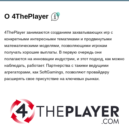
О 4ThePlayer
4ThePlayer занимаются созданием захватывающих игр с
конкретными интересными тематиками и продвинутыми
математическими моделями, позволяющими игрокам
получать хорошие выплаты. В первую очередь они
полагаются на инновации индустрии, и этот подход, как можно
наблюдать, работает. Партнерства с такими ведущими
агрегаторами, как SoftGamings, позволяют провайдеру
расширять свое присутствие на ключевых рынках.