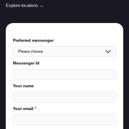
Explore locations →
Preferred messenger
Messenger Id
Your name
Your email
*