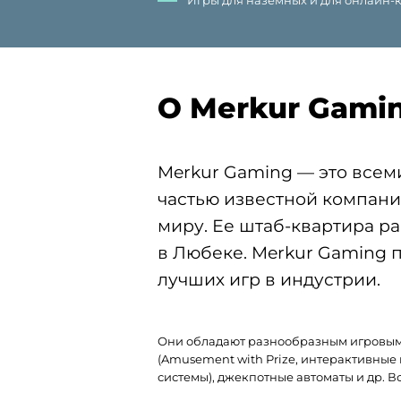
О Merkur Gami
Merkur Gaming — это все
частью известной компании
миру. Ее штаб-квартира р
в Любеке. Merkur Gaming 
лучших игр в индустрии.
Они обладают разнообразным игровым п
(Amusement with Prize, интерактивные
системы), джекпотные автоматы и др. В