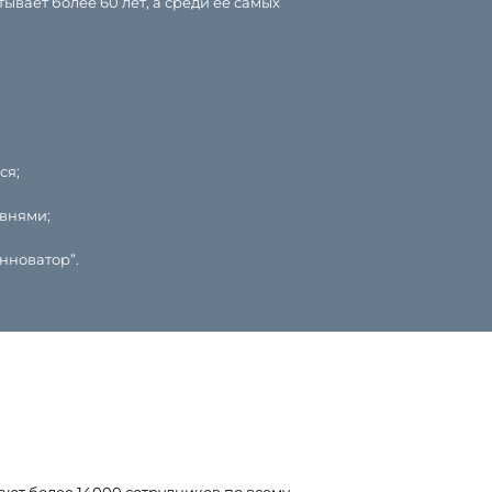
вает более 60 лет, а среди ее самых
ся;
овнями;
нноватор”.