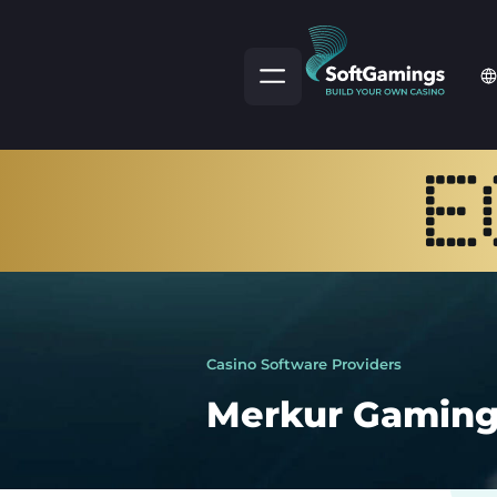
Casino Software Providers
Merkur Gamin