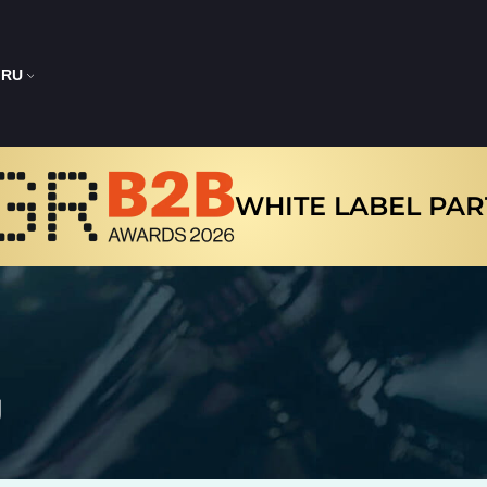
RU
WHITE LABEL PA
g