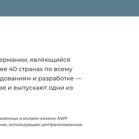
Германии, являющийся
ее 40 странах по всему
ледованиям и разработке —
ве и выпускают одни из
наземных и онлайн-казино: AWP
шение, использующее централизованные