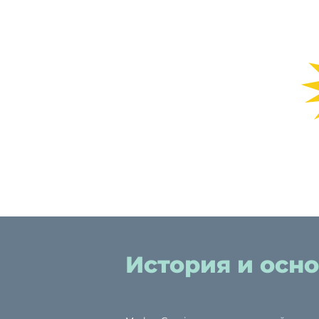
История и осн