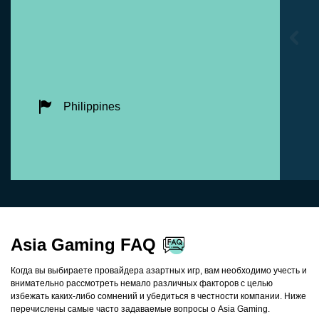
Philippines
Asia Gaming FAQ
Когда вы выбираете провайдера азартных игр, вам необходимо учесть и
внимательно рассмотреть немало различных факторов с целью
избежать каких-либо сомнений и убедиться в честности компании. Ниже
перечислены самые часто задаваемые вопросы о Asia Gaming.