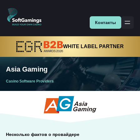
Контакты
WHITE LABEL PARTNER
Asia Gaming
Casino Software Providers
Несколько фактов о провайдере