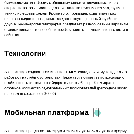
букмекерскую платформу с обширным списком популярных видов
спорта, на которые можно делать ставки, включая баскетбол, футбол,
теннис и ледовый хоккей. Кроме того, провайдер охватывает ряд
нишевых видов спорта, таких как дартс, снукер, гэльский футбол и
другие. Букмекерская платформа предлагает разнообразные варианты
ставок и конкурентоспособные коэффициенты на многие виды спорта и
события.
Технологии
Asia Gaming создают свои игры на HTML5, благодаря чему те идеально
работают на любых устройствах. Также стоит отметить потрясающую
стабильность систем провайдера: в их игры без проблем играет
огромное количество одновременных пользователей (рекордное число
на сегодня составляет 36000).
Мобильная платформа
Asia Gaming предлагает быструю и стабильную мобильную платформу,