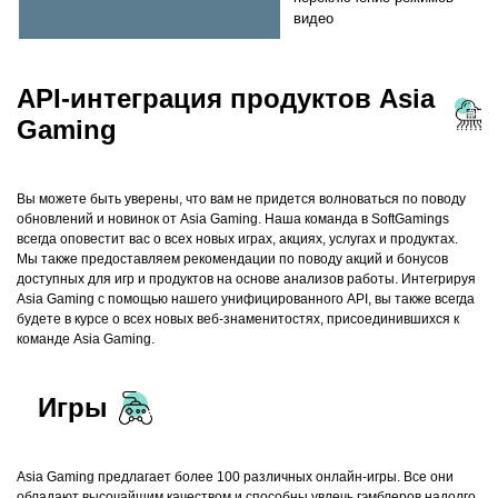
видео
API-интеграция продуктов Asia
Gaming
Вы можете быть уверены, что вам не придется волноваться по поводу
обновлений и новинок от Asia Gaming. Наша команда в SoftGamings
всегда оповестит вас о всех новых играх, акциях, услугах и продуктах.
Мы также предоставляем рекомендации по поводу акций и бонусов
доступных для игр и продуктов на основе анализов работы. Интегрируя
Asia Gaming с помощью нашего унифицированного API, вы также всегда
будете в курсе о всех новых веб-знаменитостях, присоединившихся к
команде Asia Gaming.
Игры
Asia Gaming предлагает более 100 различных онлайн-игры. Все они
обладают высочайшим качеством и способны увлечь гэмблеров надолго.