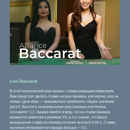
Live Baccarat
В этой классической игре казино с захватывающим геймплеем
Вам предстоит делать ставки на руку банкира, или игрока, или на
ничью. Цель игры — максимально приблизить общее значение
рук к 9. Выплата за выигрышную руку Банкира или Игрока
составляет 1:1. Однако имейте в виду, что на ставку банкира
взимается комиссия в размере 5%, а это значит, что Ваша
выигрышная ставка на банкира получит выплату 0,95:1. Ставка
на ничью оплачивается гораздо больше — 8:1.