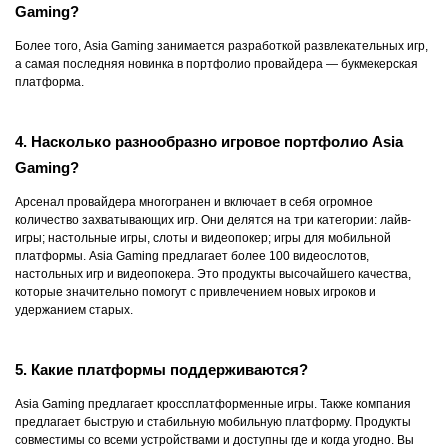
Gaming?
Более того, Asia Gaming занимается разработкой развлекательных игр,
а самая последняя новинка в портфолио провайдера — букмекерская
платформа.
4. Насколько разнообразно игровое портфолио Asia
Gaming?
Арсенал провайдера многогранен и включает в себя огромное
количество захватывающих игр. Они делятся на три категории: лайв-
игры; настольные игры, слоты и видеопокер; игры для мобильной
платформы. Asia Gaming предлагает более 100 видеослотов,
настольных игр и видеопокера. Это продукты высочайшего качества,
которые значительно помогут с привлечением новых игроков и
удержанием старых.
5. Какие платформы поддерживаются?
Asia Gaming предлагает кроссплатформенные игры. Также компания
предлагает быструю и стабильную мобильную платформу. Продукты
совместимы со всеми устройствами и доступны где и когда угодно. Вы