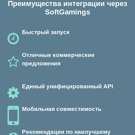
Преимущества интеграции через
SoftGamings
Быстрый запуск
Отличные коммерческие
предложения
Единый унифицированный API
Мобильная совместимость
Рекомендации по наилучшему