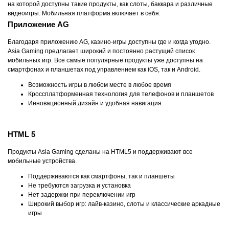
на которой доступны такие продукты, как слоты, баккара и различные
видеоигры. Мобильная платформа включает в себя:
Приложение AG
Благодаря приложению AG, казино-игры доступны где и когда угодно.
Asia Gaming предлагает широкий и постоянно растущий список
мобильных игр. Все самые популярные продукты уже доступны на
смартфонах и планшетах под управлением как iOS, так и Android.
Возможность игры в любом месте в любое время
Кроссплатформенная технология для телефонов и планшетов
Инновационный дизайн и удобная навигация
HTML 5
Продукты Asia Gaming сделаны на HTML5 и поддерживают все
мобильные устройства.
Поддерживаются как смартфоны, так и планшеты
Не требуются загрузка и установка
Нет задержки при переключении игр
Широкий выбор игр: лайв-казино, слоты и классические аркадные
игры