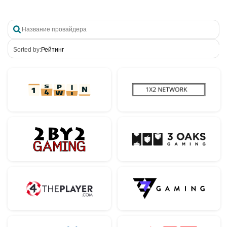
Sorted by:
Рейтинг
Узнать больше
Уз
Узнать больше
Уз
Узнать больше
Уз
Узнать больше
Уз