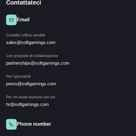
Contattateci
Email
Contatta l'ufficio vendite
sales@softgamings.com
Con proposte di collaborazione
partnerships@softgamings.com
Per i giornalisti
press@softgamings.com
Per chi vuole lavorare con noi
hr@softgamings.com
Phone number