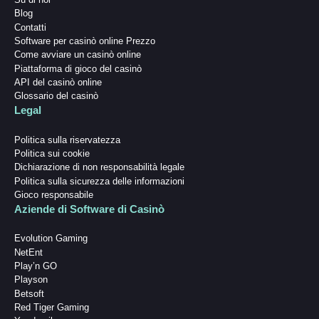
Blog
Contatti
Software per casinò online Prezzo
Come avviare un casinò online
Piattaforma di gioco del casinò
API del casinò online
Glossario del casinò
Legal
Politica sulla riservatezza
Politica sui cookie
Dichiarazione di non responsabilità legale
Politica sulla sicurezza delle informazioni
Gioco responsabile
Aziende di Software di Casinò
Evolution Gaming
NetEnt
Play’n GO
Playson
Betsoft
Red Tiger Gaming