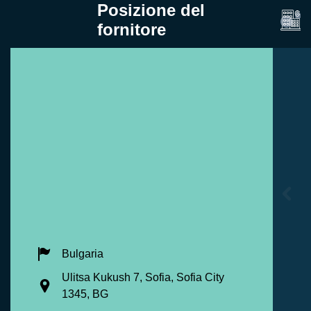
Posizione del
fornitore
Bulgaria
Ulitsa Kukush 7, Sofia, Sofia City
1345, BG