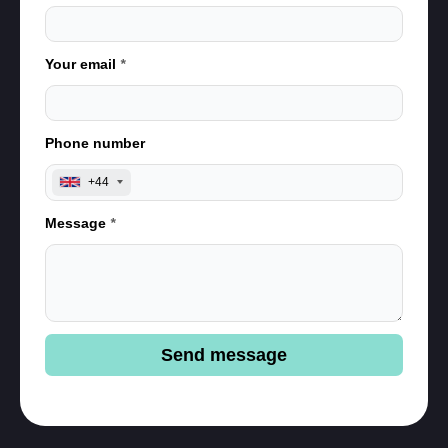
Your email
*
Phone number
+44
Message
*
Send message