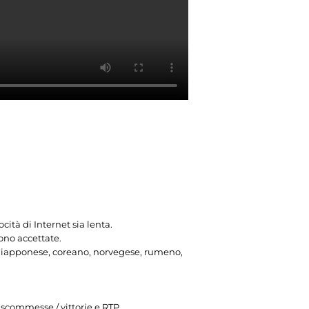
cità di Internet sia lenta.
ono accettate.
, giapponese, coreano, norvegese, rumeno,
, scommesse / vittorie e RTP.