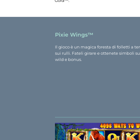
Gold™.
Pixie Wings™
Il gioco è un magica foresta di folletti a
sui rulli. Fateli girare e ottenete simboli s
wild e bonus.