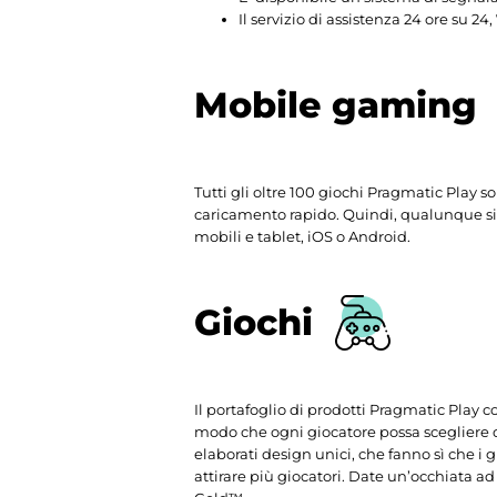
Il servizio di assistenza 24 ore su 24,
Mobile gaming
Tutti gli oltre 100 giochi Pragmatic Play 
caricamento rapido. Quindi, qualunque sia 
mobili e tablet, iOS o Android.
Giochi
Il portafoglio di prodotti Pragmatic Play c
modo che ogni giocatore possa scegliere qu
elaborati design unici, che fanno sì che i g
attirare più giocatori. Date un’occhiata a