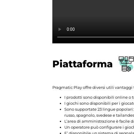
Piattaforma
Pragmatic Play offre diversi utili vantaggi 
I prodotti sono disponibili online o 
I giochi sono disponibili per i gioc
Sono supportate 23 lingue popolari: 
russo, spagnolo, svedese e tailandes
L’area di amministrazione è facile d
Un operatore può configurare i gioc
E’ disponibile un sistema di segnalaz