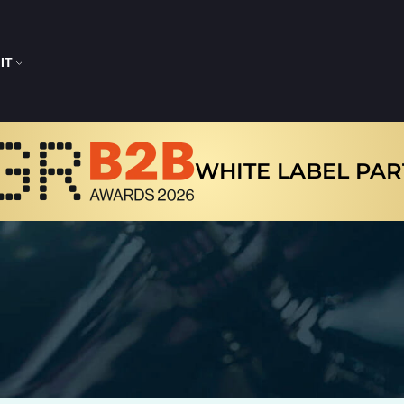
IT
WHITE LABEL PA