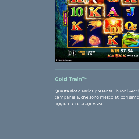
Gold Train™
Questa slot classica presenta i buoni vecc
campanella, che sono mescolati con simbol
aggiornati e progressivi.