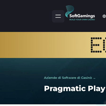
Aziende di Software di Casinò
→
Pragmatic Play