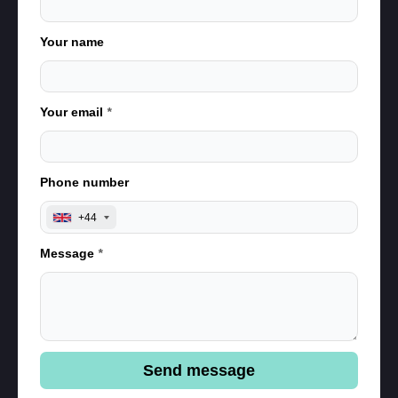
Your name
Your email
*
Phone number
+44
Message
*
Send message