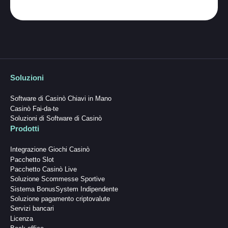
Soluzioni
Software di Casinò Chiavi in Mano
Casinò Fai-da-te
Soluzioni di Software di Casinò
Prodotti
Integrazione Giochi Casinò
Pacchetto Slot
Pacchetto Casinò Live
Soluzione Scommesse Sportive
Sistema BonusSystem Indipendente
Soluzione pagamento criptovalute
Servizi bancari
Licenza