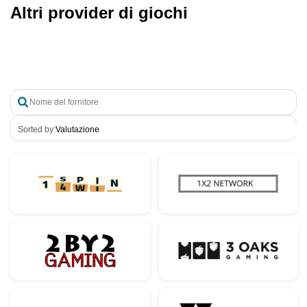
Altri provider di giochi
Sorted by:
Valutazione
Saperne di più
Sa
Saperne di più
Sa
Saperne di più
Sa