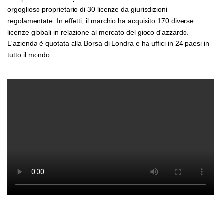
orgoglioso proprietario di 30 licenze da giurisdizioni
regolamentate. In effetti, il marchio ha acquisito 170 diverse
licenze globali in relazione al mercato del gioco d'azzardo.
L'azienda è quotata alla Borsa di Londra e ha uffici in 24 paesi in
tutto il mondo.