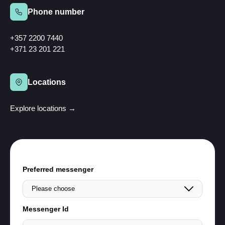
Phone number
+357 2200 7440
+371 23 201 221
Locations
Explore locations →
Preferred messenger
Messenger Id