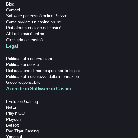
Blog
Contatti
Software per casinò online Prezzo
Come avviare un casinò online
Piattaforma di gioco del casinò
API del casinò online
Glossario del casinò
Legal
Politica sulla riservatezza
Politica sui cookie
Dichiarazione di non responsabilità legale
Politica sulla sicurezza delle informazioni
Gioco responsabile
Aziende di Software di Casinò
Evolution Gaming
NetEnt
Play’n GO
Playson
Betsoft
Red Tiger Gaming
Yggdrasil