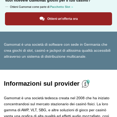
Vuoi ricevere
Gamomat
giochi per il tuo casinò?
Ottieni
Gamomat
come parte di
Pacchetto Slot
Ottieni un'offerta ora
Gamomat è una società di software con sede in Germania che
crea giochi di slot, casinò e jackpot di altissima qualità accessibili
attraverso un sistema di distribuzione multicanale.
Informazioni sul provider
Gamomat è una società tedesca creata nel 2008 che ha iniziato
concentrandosi sul mercato stazionario dei casinò fisici. La loro
gamma di AWP, VLT, SBG, e altre soluzioni di gioco per casinò
vanta una grafica di alta qualità ed effetti audio mozzafiato, così