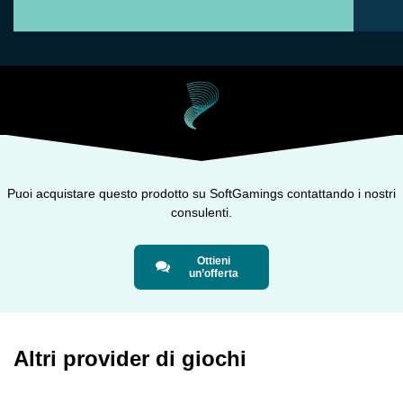
Puoi acquistare questo prodotto su SoftGamings contattando i nostri
consulenti.
Ottieni
un’offerta
Altri provider di giochi