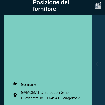
Posizione del
fornitore
Germany
GAMOMAT Distribution GmbH
Pilotenstraße 1 D-49419 Wagenfeld