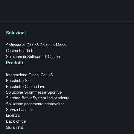
Soluzioni
Software di Casinò Chiavi in Mano
Casinò Fai-da-te
Soluzioni di Software di Casinò
Prodotti
Integrazione Giochi Casinò
Pacchetto Slot
Pacchetto Casinò Live
Soluzione Scommesse Sportive
Sistema BonusSystem Indipendente
Soluzione pagamento criptovalute
Servizi bancari
Licenza
Back office
Su di noi