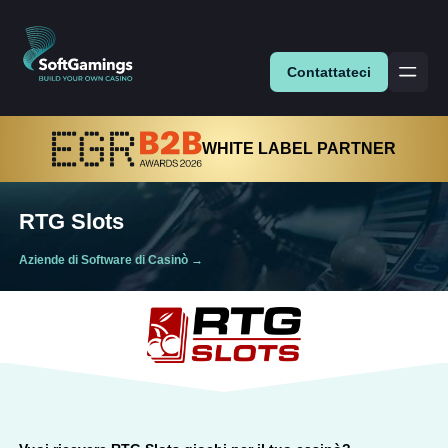
Contattateci
WHITE LABEL PARTNER
RTG Slots
Aziende di Software di Casinò
→