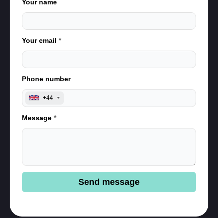
Your name
Your email
*
Phone number
+44
Message
*
Send message