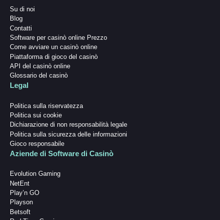
Su di noi
Blog
Contatti
Software per casinò online Prezzo
Come avviare un casinò online
Piattaforma di gioco del casinò
API del casinò online
Glossario del casinò
Legal
Politica sulla riservatezza
Politica sui cookie
Dichiarazione di non responsabilità legale
Politica sulla sicurezza delle informazioni
Gioco responsabile
Aziende di Software di Casinò
Evolution Gaming
NetEnt
Play’n GO
Playson
Betsoft