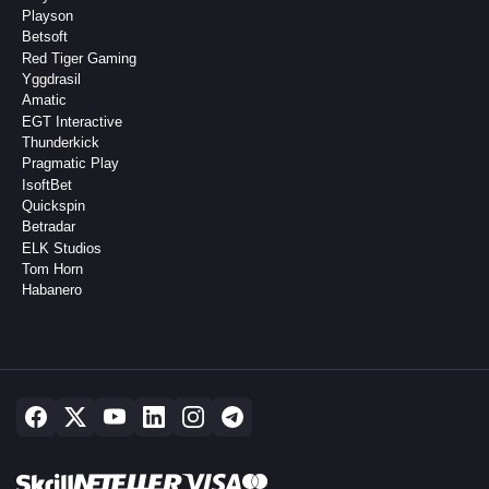
Playson
Betsoft
Red Tiger Gaming
Yggdrasil
Amatic
EGT Interactive
Thunderkick
Pragmatic Play
IsoftBet
Quickspin
Betradar
ELK Studios
Tom Horn
Habanero