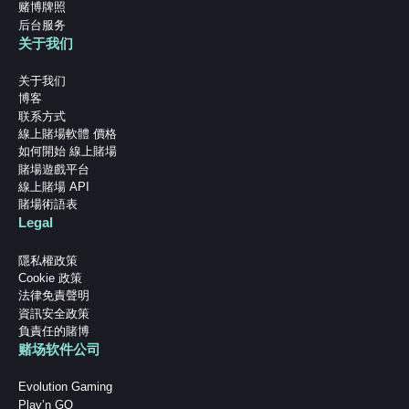
赌博牌照
后台服务
关于我们
关于我们
博客
联系方式
線上賭場軟體 價格
如何開始 線上賭場
賭場遊戲平台
線上賭場 API
賭場術語表
Legal
隱私權政策
Cookie 政策
法律免責聲明
資訊安全政策
負責任的賭博
赌场软件公司
Evolution Gaming
Play’n GO