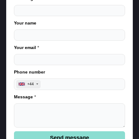
Your name
Your email
*
Phone number
+44
Message
*
Send message