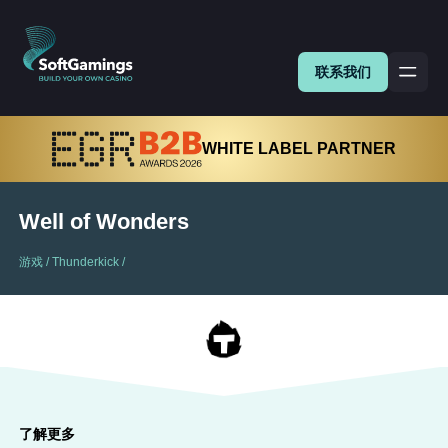
联系我们
WHITE LABEL PARTNER
Well of Wonders
游戏
/
Thunderkick
/
了解更多