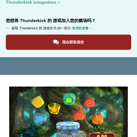
Thunderkick integration
您想将
Thunderkick
的 游戏加入您的赌场吗？
获取
Thunderkick
的 游戏作为 的一部分
老虎机套餐
现在获取报价