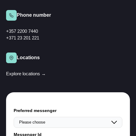
Phone number
+357 2200 7440
+371 23 201 221
Locations
Explore locations →
Preferred messenger
Messenger Id