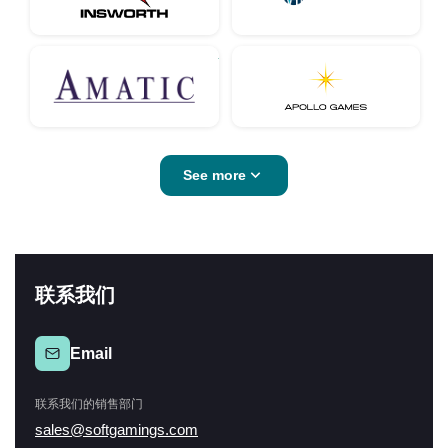
了解更多
了解
See more
联系我们
Email
联系我们的销售部门
sales@softgamings.com