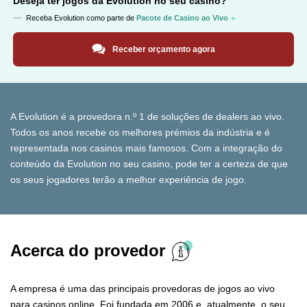
Deseja ter jogos da
Evolution
no seu casino?
Receba
Evolution
como parte de
Pacote de Casino ao Vivo
Receber orçamento agora
A Evolution é a provedora n.º 1 de soluções de dealers ao vivo.
Todos os anos recebe os melhores prémios da indústria e é
representada nos casinos mais famosos. Com a integração do
conteúdo da Evolution no seu casino, pode ter a certeza de que
os seus jogadores terão a melhor experiência de jogo.
Acerca do provedor
A empresa é uma das principais provedoras de jogos ao vivo
para casinos online. Foi fundada em 2006 e, atualmente, o seu