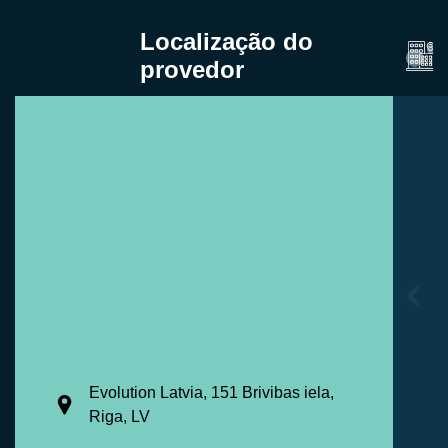
Localização do
provedor
Evolution Latvia, 151 Brivibas iela,
Riga, LV