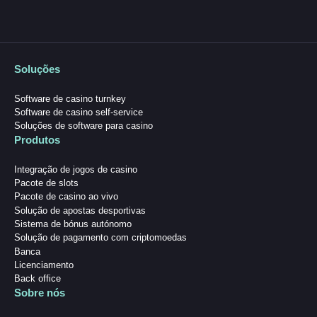
Soluções
Software de casino turnkey
Software de casino self-service
Soluções de software para casino
Produtos
Integração de jogos de casino
Pacote de slots
Pacote de casino ao vivo
Solução de apostas desportivas
Sistema de bónus autónomo
Solução de pagamento com criptomoedas
Banca
Licenciamento
Back office
Sobre nós