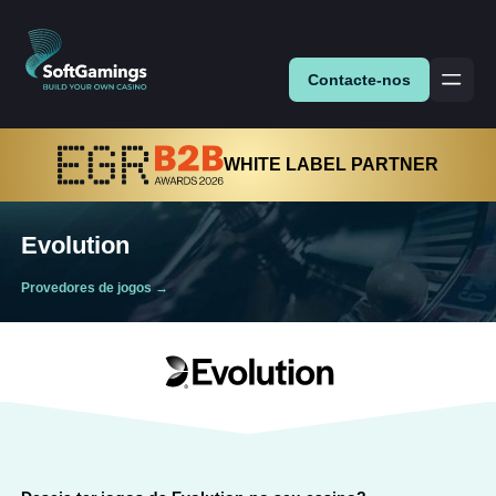
Contacte-nos
WHITE LABEL PARTNER
Evolution
Provedores de jogos
→