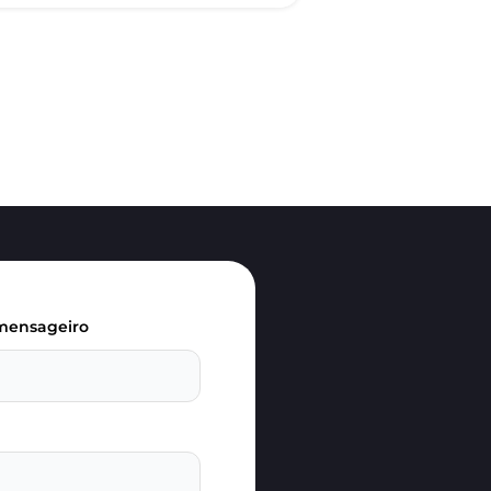
mensageiro