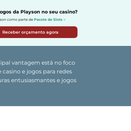
jogos da
Playson
no seu casino?
yson
como parte de
Pacote de Slots
Receber orçamento agora
cipal vantagem está no foco
e casino e jogos para redes
turas entusiasmantes e jogos