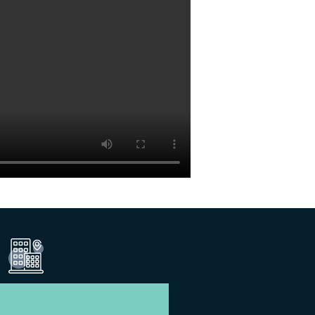
icionais