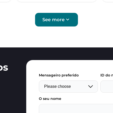
See more
os
Mensageiro preferido
ID do 
O seu nome