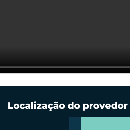
Localização do provedor
Informações ad