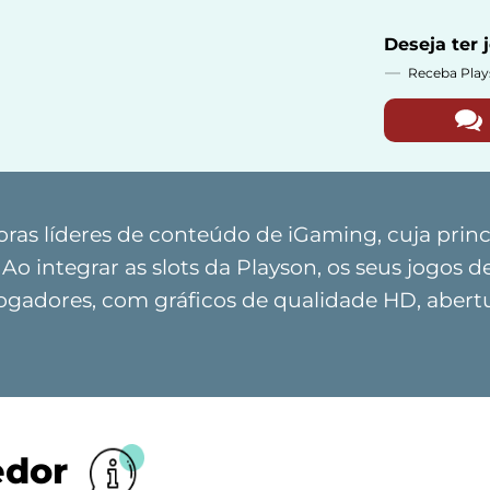
Deseja ter 
Receba
Pla
ras líderes de conteúdo de iGaming, cuja prin
Ao integrar as slots da Playson, os seus jogos d
s jogadores, com gráficos de qualidade HD, aber
edor