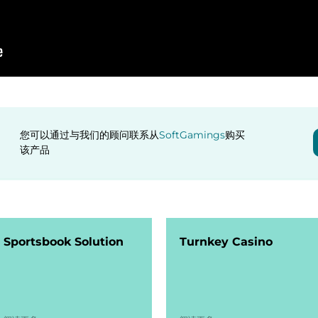
您可以通过与我们的顾问联系从
SoftGamings
购买
该产品
Sportsbook Solution
Turnkey Casino