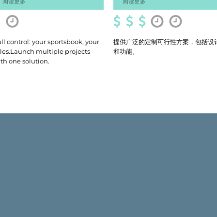
阅读更多
阅读更多
ll control: your sportsbook, your
提供广泛的定制可行性方案，包括设
les.Launch multiple projects
和功能。
th one solution.