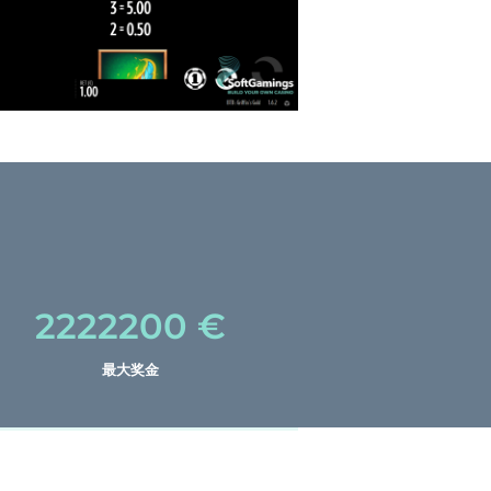
2222200 €
最大奖金