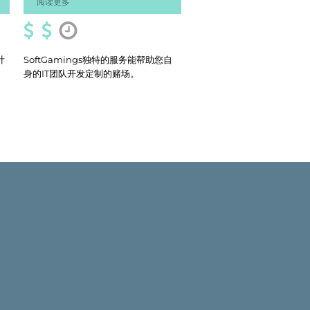
阅读更多
计
SoftGamings独特的服务能帮助您自
身的IT团队开发定制的赌场。