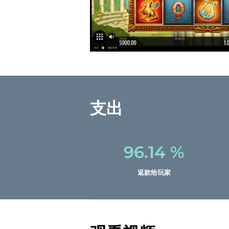
支出
96.14 %
返款给玩家