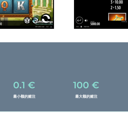
0.1 €
100 €
最小额的赌注
最大额的赌注