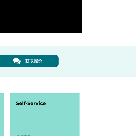
获取报价
Self-Service