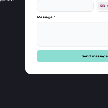
Message
*
Send message