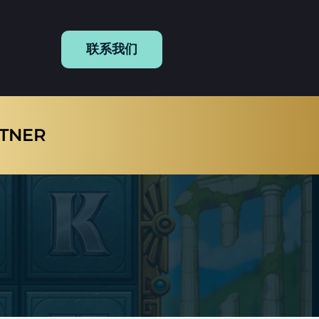
联系我们
RTNER