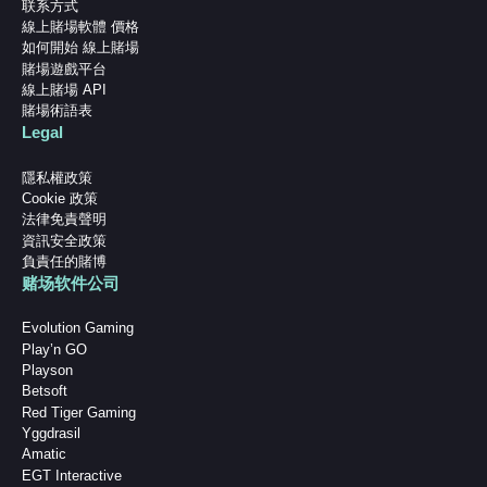
联系方式
線上賭場軟體 價格
如何開始 線上賭場
賭場遊戲平台
線上賭場 API
賭場術語表
Legal
隱私權政策
Cookie 政策
法律免責聲明
資訊安全政策
負責任的賭博
赌场软件公司
Evolution Gaming
Play’n GO
Playson
Betsoft
Red Tiger Gaming
Yggdrasil
Amatic
EGT Interactive