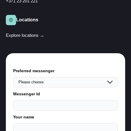
+371 23 201 221
Locations
Explore locations →
Preferred messenger
Messenger Id
Your name