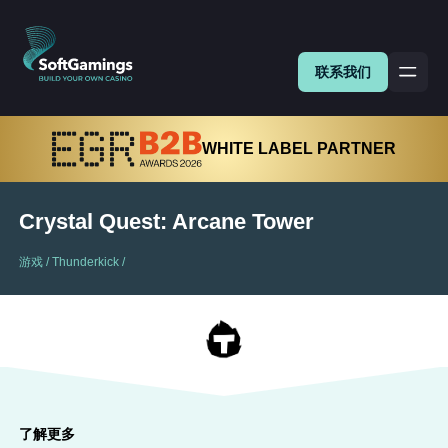
联系我们
WHITE LABEL PARTNER
Crystal Quest: Arcane Tower
游戏
/
Thunderkick
/
了解更多