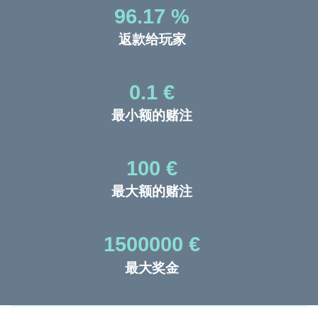
96.17 %
返款给玩家
0.1 €
最小额的赌注
100 €
最大额的赌注
1500000 €
最大奖金