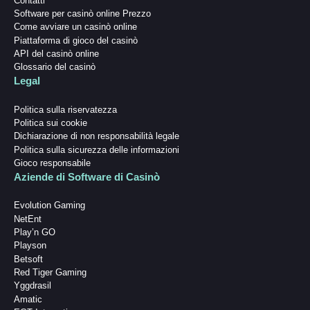
Contatti
Software per casinò online Prezzo
Come avviare un casinò online
Piattaforma di gioco del casinò
API del casinò online
Glossario del casinò
Legal
Politica sulla riservatezza
Politica sui cookie
Dichiarazione di non responsabilità legale
Politica sulla sicurezza delle informazioni
Gioco responsabile
Aziende di Software di Casinò
Evolution Gaming
NetEnt
Play’n GO
Playson
Betsoft
Red Tiger Gaming
Yggdrasil
Amatic