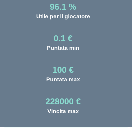
96.1 %
Utile per il giocatore
0.1 €
Puntata min
100 €
Puntata max
228000 €
Vincita max