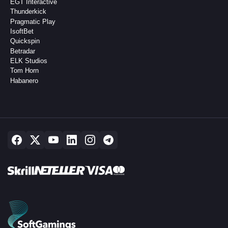
EGT Interactive
Thunderkick
Pragmatic Play
IsoftBet
Quickspin
Betradar
ELK Studios
Tom Horn
Habanero