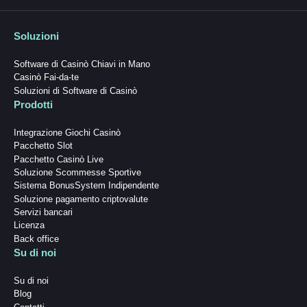
Soluzioni
Software di Casinò Chiavi in Mano
Casinò Fai-da-te
Soluzioni di Software di Casinò
Prodotti
Integrazione Giochi Casinò
Pacchetto Slot
Pacchetto Casinò Live
Soluzione Scommesse Sportive
Sistema BonusSystem Indipendente
Soluzione pagamento criptovalute
Servizi bancari
Licenza
Back office
Su di noi
Su di noi
Blog