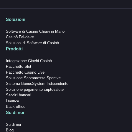
Soluzioni
Software di Casinò Chiavi in Mano
Casinò Fai-da-te
Soluzioni di Software di Casinò
Prodotti
Integrazione Giochi Casinò
Pacchetto Slot
Pacchetto Casinò Live
Soluzione Scommesse Sportive
Sistema BonusSystem Indipendente
Soluzione pagamento criptovalute
Servizi bancari
Licenza
Back office
Su di noi
Su di noi
Blog