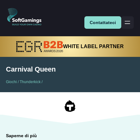
Contattateci
WHITE LABEL PARTNER
Carnival Queen
Giochi
/
Thunderkick
/
Saperne di più