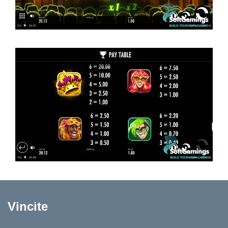
Vincite