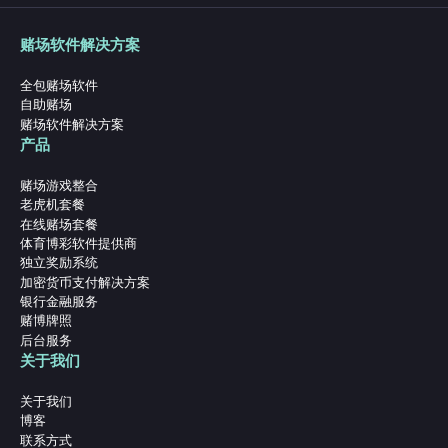
赌场软件解决方案
全包赌场软件
自助赌场
赌场软件解决方案
产品
赌场游戏整合
老虎机套餐
在线赌场套餐
体育博彩软件提供商
独立奖励系统
加密货币支付解决方案
银行金融服务
赌博牌照
后台服务
关于我们
关于我们
博客
联系方式