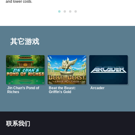
and lower costs.
其它游戏
Jin Chan’s Pond of
Beat the Beast:
Arcader
Riches
Griffin's Gold
联系我们