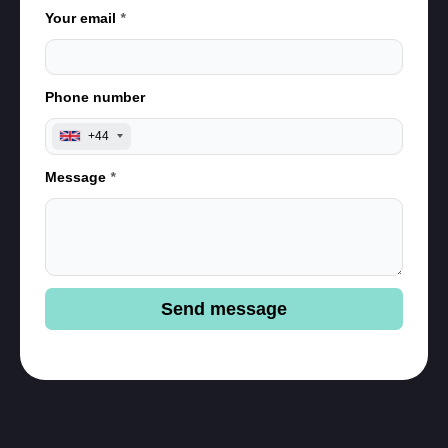
Your email
*
Phone number
+44
Message
*
Send message