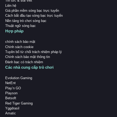
Tin tức & Bài viết
Liên hệ
Giá phần mềm sòng bạc trực tuyến
Cách bắt đầu tạo sòng bạc trực tuyến
Nền tảng trò chơi sòng bạc
Thuật ngữ sòng bạc
Hợp pháp
chính sách bảo mật
Chính sách cookie
Tuyên bố từ chối trách nhiệm pháp lý
Chính sách bảo mật thông tin
Đánh bạc có trách nhiệm
Các nhà cung cấp trò chơi
Evolution Gaming
NetEnt
Play’n GO
Playson
Betsoft
Red Tiger Gaming
Yggdrasil
Amatic