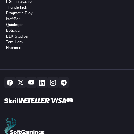
EGT Interactive
Thunderkick
Pragmatic Play
IsoftBet
Quickspin
Betradar
ELK Studios
Tom Horn
Habanero