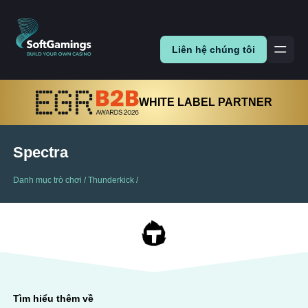
Liên hệ chúng tôi
WHITE LABEL PARTNER
Spectra
Danh mục trò chơi
/
Thunderkick
/
Tìm hiểu thêm về