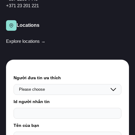
+371 23 201 221
Locations
Explore locations →
Người đưa tin ưa thích
Id người nhắn tin
Tên của bạn