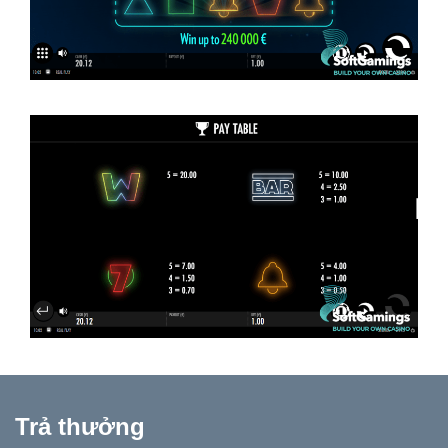
Trả thưởng