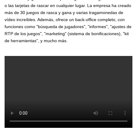
o las tarjetas de rascar en cualquier lugar. La empresa ha creado
más de 30 juegos de rasca y gana y varias tragamonedas de
vídeo increíbles. Además, ofrece un back-office completo, con
funciones como "búsqueda de jugadores", "informes", "ajustes de
RTP de los juegos", "marketing" (sistema de bonificaciones), "kit
de herramientas", y mucho más.