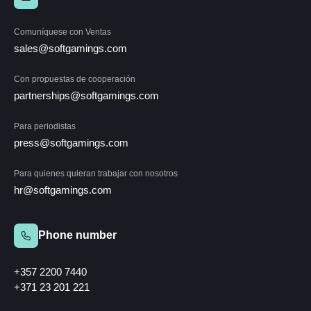
Comuníquese con Ventas
sales@softgamings.com
Con propuestas de cooperación
partnerships@softgamings.com
Para periodistas
press@softgamings.com
Para quienes quieran trabajar con nosotros
hr@softgamings.com
Phone number
+357 2200 7440
+371 23 201 221