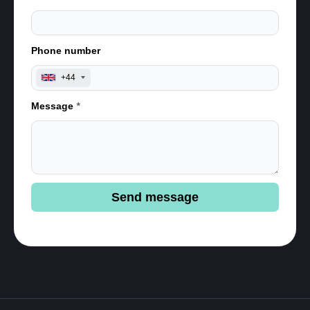
Phone number
+44
Message
*
Send message