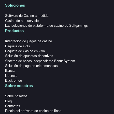
Soluciones
Software de Casino a medida
Casino de autoservicio
Las soluciones de plataforma de casino de Softgamings
Productos
Integración de juegos de casino
Paquete de slots
Paquete de Casino en vivo
Solución de apuestas deportivas
Sistema de bonos independiente BonusSystem
Solución de pago en criptomonedas
Banca
Licencia
Back office
Sobre nosotros
Sobre nosotros
Blog
Contactos
Precio del software de casino en línea