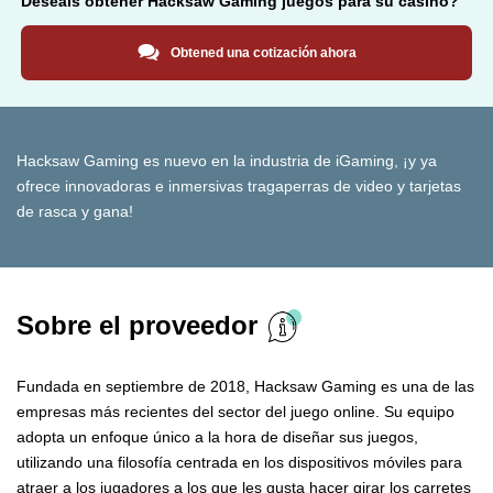
Deseáis obtener
Hacksaw Gaming
juegos para su casino?
Obtened una cotización ahora
Hacksaw Gaming es nuevo en la industria de iGaming, ¡y ya
ofrece innovadoras e inmersivas tragaperras de video y tarjetas
de rasca y gana!
Sobre el proveedor
Fundada en septiembre de 2018, Hacksaw Gaming es una de las
empresas más recientes del sector del juego online. Su equipo
adopta un enfoque único a la hora de diseñar sus juegos,
utilizando una filosofía centrada en los dispositivos móviles para
atraer a los jugadores a los que les gusta hacer girar los carretes