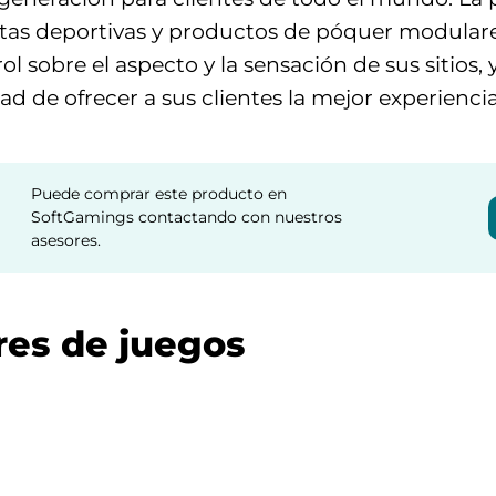
stas deportivas y productos de póquer modulare
l sobre el aspecto y la sensación de sus sitios, y
ad de ofrecer a sus clientes la mejor experienci
Puede comprar este producto en
SoftGamings contactando con nuestros
asesores.
res de juegos