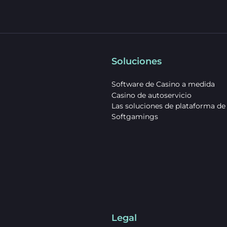
Soluciones
Software de Casino a medida
Casino de autoservicio
Las soluciones de plataforma de
Softgamings
Legal