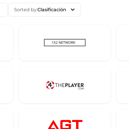
Sorted by:
Clasificación
Aprended más
Aprended m
Aprended más
Aprended m
Aprended más
Aprended m