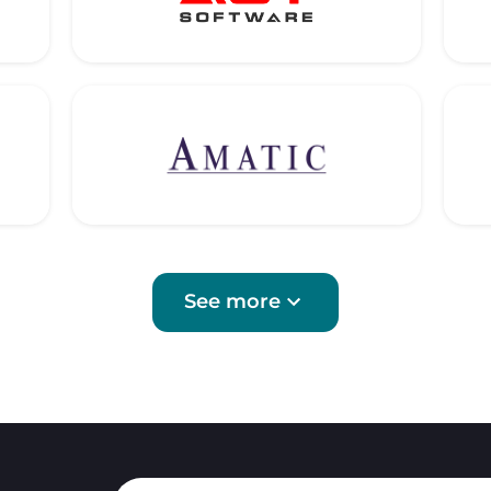
Aprended más
Aprended m
See more