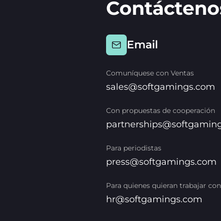
Contácteno
Email
Comuníquese con Ventas
sales@softgamings.com
Con propuestas de cooperación
partnerships@softgamin
Para periodistas
press@softgamings.com
Para quienes quieran trabajar co
hr@softgamings.com