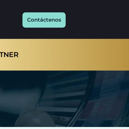
Contáctenos
RTNER