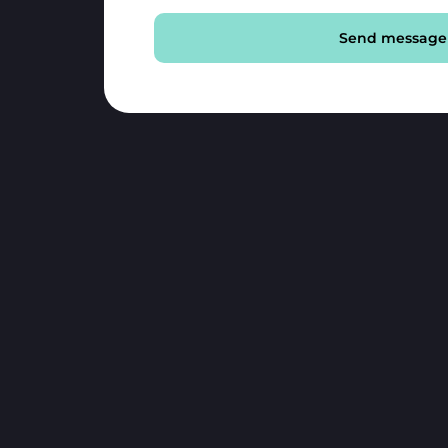
Send message