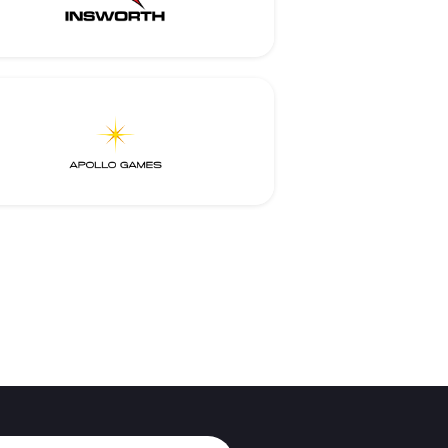
ás
Aprended más