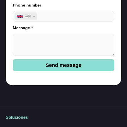
Phone number
+44
Message
*
Send message
Soluciones