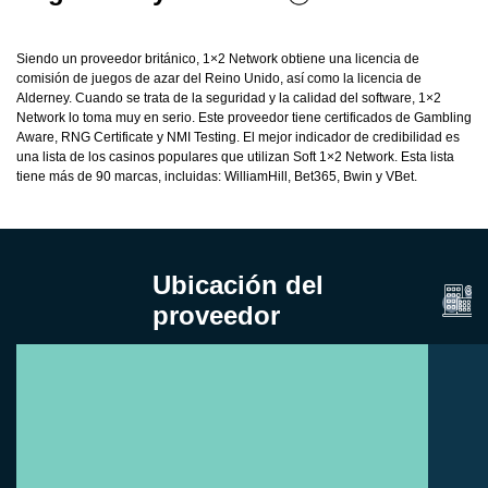
Siendo un proveedor británico, 1×2 Network obtiene una licencia de
comisión de juegos de azar del Reino Unido, así como la licencia de
Alderney. Cuando se trata de la seguridad y la calidad del software, 1×2
Network lo toma muy en serio. Este proveedor tiene certificados de Gambling
Aware, RNG Certificate y NMI Testing. El mejor indicador de credibilidad es
una lista de los casinos populares que utilizan Soft 1×2 Network. Esta lista
tiene más de 90 marcas, incluidas: WilliamHill, Bet365, Bwin y VBet.
Ubicación del
proveedor