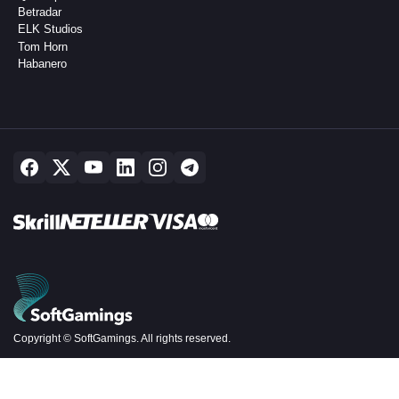
Betradar
ELK Studios
Tom Horn
Habanero
Copyright © SoftGamings. All rights reserved.
+357 2200 7440
+371 23 201 221