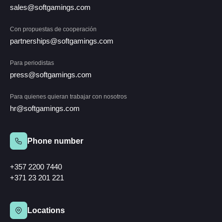
sales@softgamings.com
Con propuestas de cooperación
partnerships@softgamings.com
Para periodistas
press@softgamings.com
Para quienes quieran trabajar con nosotros
hr@softgamings.com
Phone number
+357 2200 7440
+371 23 201 221
Locations