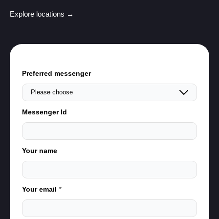
Explore locations →
Preferred messenger
Messenger Id
Your name
Your email
*