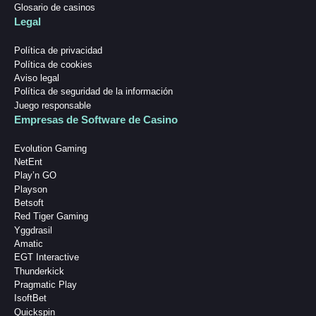
Glosario de casinos
Legal
Política de privacidad
Política de cookies
Aviso legal
Política de seguridad de la información
Juego responsable
Empresas de Software de Casino
Evolution Gaming
NetEnt
Play’n GO
Playson
Betsoft
Red Tiger Gaming
Yggdrasil
Amatic
EGT Interactive
Thunderkick
Pragmatic Play
IsoftBet
Quickspin