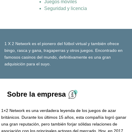
Juegos móviles
Seguridad y licencia
1 X 2 Network es el pionero del fútbol virtual y también ofrece
bingo, rasca y gana, tragaperras y otros juegos. Encontrado en
famosos casinos del mundo, definitivamente es una gran
adquisición para el suyo.
Sobre la empresa
1×2 Network es una verdadera leyenda de los juegos de azar
británicos. Durante los últimos 15 años, esta compañía logró ganar
una gran reputación, pero también forjar sólidas relaciones de
asociación con los principales actores del mercado. Hoy, en 2017,