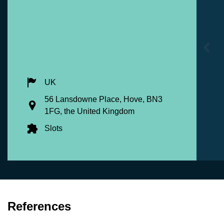
UK
56 Lansdowne Place, Hove, BN3
1FG, the United Kingdom
Slots
References