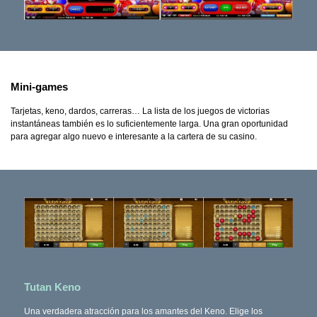
Mini-games
Tarjetas, keno, dardos, carreras… La lista de los juegos de victorias
instantáneas también es lo suficientemente larga. Una gran oportunidad
para agregar algo nuevo e interesante a la cartera de su casino.
Tutan Keno
Una verdadera atracción para los amantes del Keno. Elige los