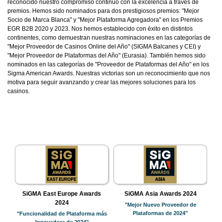
reconocido nuestro compromiso continuo con la excelencia a través de
premios. Hemos sido nominados para dos prestigiosos premios: "Mejor
Socio de Marca Blanca" y "Mejor Plataforma Agregadora" en los Premios
EGR B2B 2020 y 2023. Nos hemos establecido con éxito en distintos
continentes, como demuestran nuestras nominaciones en las categorías de
"Mejor Proveedor de Casinos Online del Año" (SIGMA Balcanes y CEI) y
"Mejor Proveedor de Plataformas del Año" (Eurasia). También hemos sido
nominados en las categorías de "Proveedor de Plataformas del Año" en los
Sigma American Awards. Nuestras victorias son un reconocimiento que nos
motiva para seguir avanzando y crear las mejores soluciones para los
casinos.
Awards
SiGMA Asia Awards 2024
EGR B2B Awards 2024
"Mejor Nuevo Proveedor de
Nombrado com
Plataformas de 2024"
forma más
"Proveedor de Software d
24"