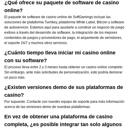
¿Qué ofrece su paquete de software de casino
online?
El paquete de software de casino online de SoftGamings incluye las
soluciones de plataforma Turnkey, plataforma White Label, Bitcoin y software
de autoservicio. Estamos aquí para ayudarle a construir un negocio de juego
exitoso a través del desarrollo de software, la integración de los mejores
contenidos de juegos y proveedores de pago, el alojamiento de servidores,
el soporte 24/7 y muchos otros servicios.
¿Cuánto tiempo lleva iniciar mi casino online
con su software?
El proceso lleva entre 2 y 3 meses hasta obtener un casino online completo.
Sin embargo, ante más solicitudes de personalización, esto podría demorar
un poco más.
¿Existen versiones demo de sus plataformas de
casino?
Por supuesto. Contacte con nuestro equipo de soporte para más información
acerca de las versiones demo de nuestras plataformas.
En vez de obtener una plataforma de casino
completa, ¿es posible integrar tan solo algunos