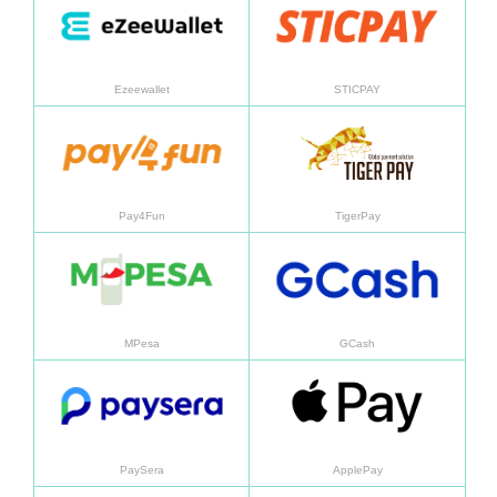
Ezeewallet
STICPAY
Pay4Fun
TigerPay
MPesa
GCash
PaySera
ApplePay