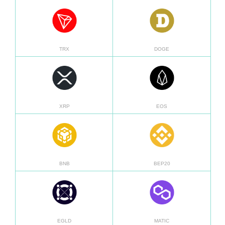
TRX
DOGE
XRP
EOS
BNB
BEP20
EGLD
MATIC