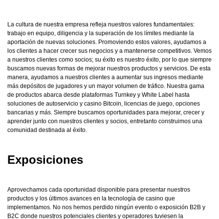
La cultura de nuestra empresa refleja nuestros valores fundamentales:
trabajo en equipo, diligencia y la superación de los límites mediante la
aportación de nuevas soluciones. Promoviendo estos valores, ayudamos a
los clientes a hacer crecer sus negocios y a mantenerse competitivos. Vemos
a nuestros clientes como socios; su éxito es nuestro éxito, por lo que siempre
buscamos nuevas formas de mejorar nuestros productos y servicios. De esta
manera, ayudamos a nuestros clientes a aumentar sus ingresos mediante
más depósitos de jugadores y un mayor volumen de tráfico. Nuestra gama
de productos abarca desde plataformas Turnkey y White Label hasta
soluciones de autoservicio y casino Bitcoin, licencias de juego, opciones
bancarias y más. Siempre buscamos oportunidades para mejorar, crecer y
aprender junto con nuestros clientes y socios, entretanto construimos una
comunidad destinada al éxito.
Exposiciones
Aprovechamos cada oportunidad disponible para presentar nuestros
productos y los últimos avances en la tecnología de casino que
implementamos. No nos hemos perdido ningún evento o exposición B2B y
B2C donde nuestros potenciales clientes y operadores tuviesen la