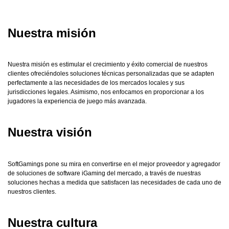
Nuestra misión
Nuestra misión es estimular el crecimiento y éxito comercial de nuestros
clientes ofreciéndoles soluciones técnicas personalizadas que se adapten
perfectamente a las necesidades de los mercados locales y sus
jurisdicciones legales. Asimismo, nos enfocamos en proporcionar a los
jugadores la experiencia de juego más avanzada.
Nuestra visión
SoftGamings pone su mira en convertirse en el mejor proveedor y agregador
de soluciones de software iGaming del mercado, a través de nuestras
soluciones hechas a medida que satisfacen las necesidades de cada uno de
nuestros clientes.
Nuestra cultura