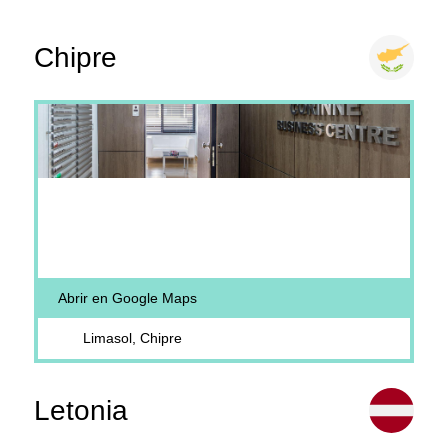
Chipre
Abrir en Google Maps
Limasol, Chipre
Letonia