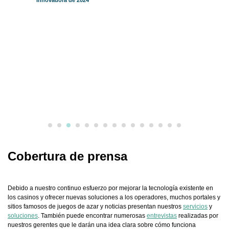
Casino"
,
"Empleador de
Año"
,
"Proveedor d
Plataforma de Apuesta
Deportivas"
,
"Socio Whit
Label"
,
"Mejor Atención a
Cliente"
,
"Proveedor d
Servicios Corporativos
"Proveedor de Servicio
de Criptomonedas"
"Plataforma Agregadora"
Cobertura de prensa
Debido a nuestro continuo esfuerzo por mejorar la tecnología existente en
los casinos y ofrecer nuevas soluciones a los operadores, muchos portales y
sitios famosos de juegos de azar y noticias presentan nuestros
servicios
y
soluciones
. También puede encontrar numerosas
entrevistas
realizadas por
nuestros gerentes que le darán una idea clara sobre cómo funciona