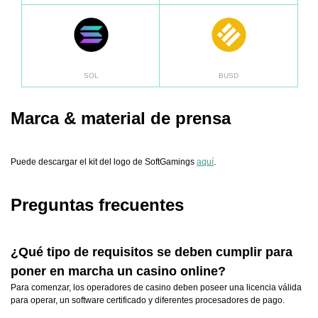
SOL
BUSD
Marca & material de prensa
Puede descargar el kit del logo de SoftGamings
aquí
.
Preguntas frecuentes
¿Qué tipo de requisitos se deben cumplir para
poner en marcha un casino online?
Para comenzar, los operadores de casino deben poseer una licencia válida
para operar, un software certificado y diferentes procesadores de pago.