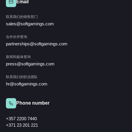
Email
联系我们的销售部门
sales@softgamings.com
合作伙伴查询
partnerships@softgamings.com
新闻和媒体查询
press@softgamings.com
联系我们的职业团队
hr@softgamings.com
Phone number
+357 2200 7440
+371 23 201 221