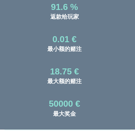
91.6 %
返款给玩家
0.01 €
最小额的赌注
18.75 €
最大额的赌注
50000 €
最大奖金