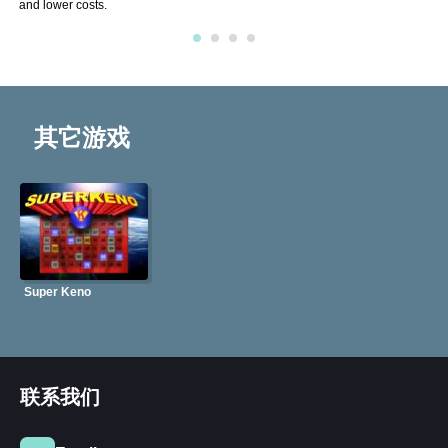
and lower costs.
其它游戏
Super Keno
联系我们