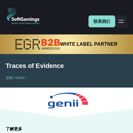
联系我们
WHITE LABEL PARTNER
Traces of Evidence
游戏
/
Genii
/
了解更多