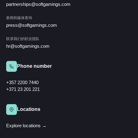
partnerships@softgamings.com
新闻和媒体查询
press@softgamings.com
联系我们的职业团队
hr@softgamings.com
Phone number
+357 2200 7440
+371 23 201 221
Locations
Explore locations →