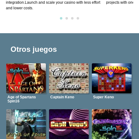
integration.Launch and scale your casino with less effort
projects with one so
and lower costs.
Otros juegos
Age of Spartans
Captain Keno
Super Keno
Spin16