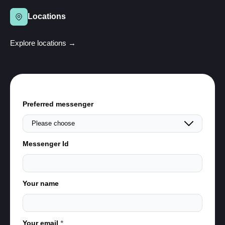
Locations
Explore locations →
Preferred messenger
Messenger Id
Your name
Your email
*