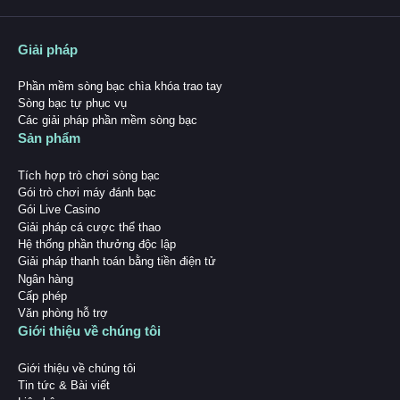
Giải pháp
Phần mềm sòng bạc chìa khóa trao tay
Sòng bạc tự phục vụ
Các giải pháp phần mềm sòng bạc
Sản phẩm
Tích hợp trò chơi sòng bạc
Gói trò chơi máy đánh bạc
Gói Live Casino
Giải pháp cá cược thể thao
Hệ thống phần thưởng độc lập
Giải pháp thanh toán bằng tiền điện tử
Ngân hàng
Cấp phép
Văn phòng hỗ trợ
Giới thiệu về chúng tôi
Giới thiệu về chúng tôi
Tin tức & Bài viết