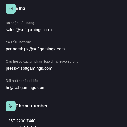
Email
Bộ phận bán hàng
sales@softgamings.com
Yêu cầu hợp tác
partnerships@softgamings.com
Câu hỏi về các ấn phẩm báo chí & truyền thông
press@softgamings.com
Đội ngũ nghề nghiệp
hr@softgamings.com
Phone number
+357 2200 7440