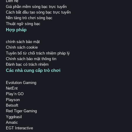
Liên hệ
Giá phần mềm sòng bạc trực tuyến
Cách bắt đầu tạo sòng bạc trực tuyến
Nền tảng trò chơi sòng bạc
Thuật ngữ sòng bạc
Hợp pháp
chính sách bảo mật
Chính sách cookie
Tuyên bố từ chối trách nhiệm pháp lý
Chính sách bảo mật thông tin
Đánh bạc có trách nhiệm
Các nhà cung cấp trò chơi
Evolution Gaming
NetEnt
Play’n GO
Playson
Betsoft
Red Tiger Gaming
Yggdrasil
Amatic
EGT Interactive