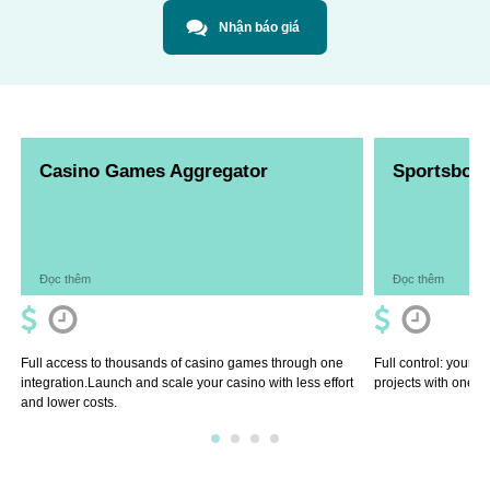
Nhận báo giá
Casino Games Aggregator
Sportsbook
Đọc thêm
Đọc thêm
Full access to thousands of casino games through one
Full control: your 
integration.Launch and scale your casino with less effort
projects with one so
and lower costs.