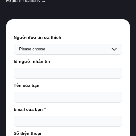
Explore locations →
Người đưa tin ưa thích
Id người nhắn tin
Tên của bạn
Email của bạn
*
Số điện thoại