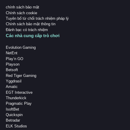
chính sách bảo mật
Chính sách cookie
Tuyên bố từ chối trách nhiệm pháp lý
Chính sách bảo mật thông tin
Đánh bạc có trách nhiệm
Các nhà cung cấp trò chơi
Evolution Gaming
NetEnt
Play’n GO
Playson
Betsoft
Red Tiger Gaming
Yggdrasil
Amatic
EGT Interactive
Thunderkick
Pragmatic Play
IsoftBet
Quickspin
Betradar
ELK Studios