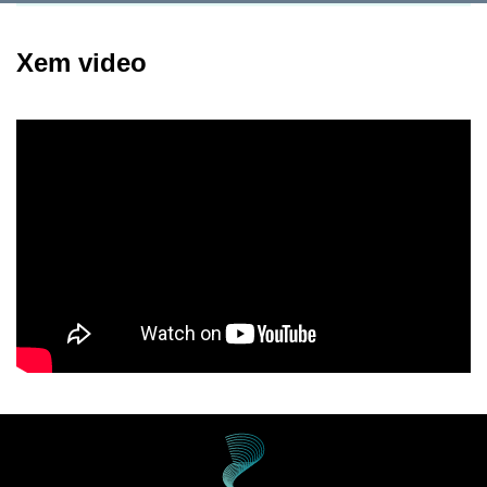
Xem video