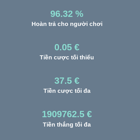
96.32 %
Hoàn trả cho người chơi
0.05 €
Tiền cược tối thiểu
37.5 €
Tiền cược tối đa
1909762.5 €
Tiền thắng tối đa