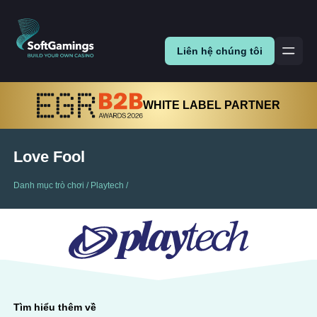
Liên hệ chúng tôi
WHITE LABEL PARTNER
Love Fool
Danh mục trò chơi
/
Playtech
/
Tìm hiểu thêm về