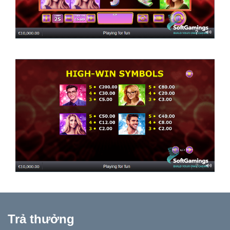
Trả thưởng