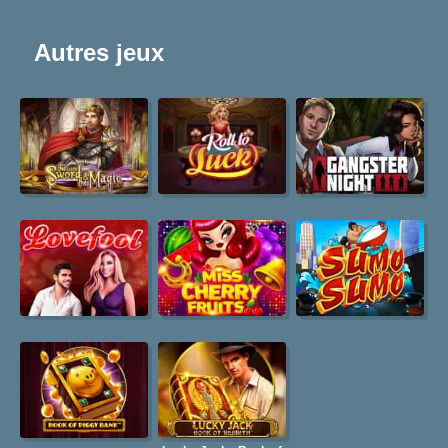
Autres jeux