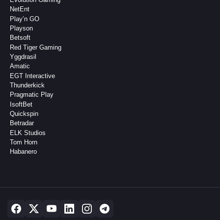
NetEnt
Play’n GO
Playson
Betsoft
Red Tiger Gaming
Yggdrasil
Amatic
EGT Interactive
Thunderkick
Pragmatic Play
IsoftBet
Quickspin
Betradar
ELK Studios
Tom Horn
Habanero