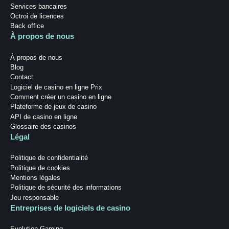
Services bancaires
Octroi de licences
Back office
À propos de nous
À propos de nous
Blog
Contact
Logiciel de casino en ligne Prix
Comment créer un casino en ligne
Plateforme de jeux de casino
API de casino en ligne
Glossaire des casinos
Légal
Politique de confidentialité
Politique de cookies
Mentions légales
Politique de sécurité des informations
Jeu responsable
Entreprises de logiciels de casino
Evolution Gaming