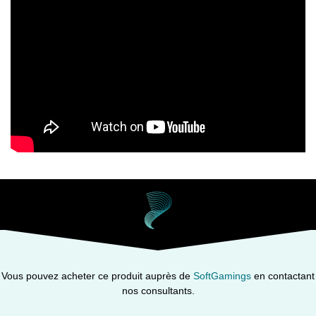
Vous pouvez acheter ce produit auprès de
SoftGamings
en contactant
nos consultants.