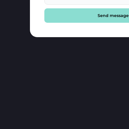
Send message