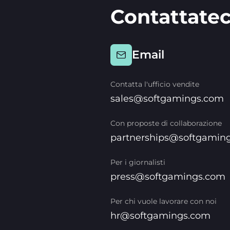
Contattatec
Email
Contatta l'ufficio vendite
sales@softgamings.com
Con proposte di collaborazione
partnerships@softgamin
Per i giornalisti
press@softgamings.com
Per chi vuole lavorare con noi
hr@softgamings.com