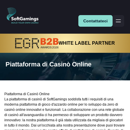
Contattateci
WHITE LABEL PARTNER
Piattaforma di Casinò Online
Piattaforma di Casinò Online
La piattaforma di casinò di SoftGamings soddisfa tutti i requisiti di una
moderna piattaforma di gioco d'azzardo online per lo sviluppo da zero di
casinò online innovativi e funzionali. La collaborazione con una rete globale
di casinò all'avanguardia ci ha permesso di sviluppare un prodotto davvero
innovativo: la nostra piattaforma è già stata utilizzata da migliaia di giocatori
in tutto il mondo. Dai un'occhiata alla nostra presentazione dove puoi trovare