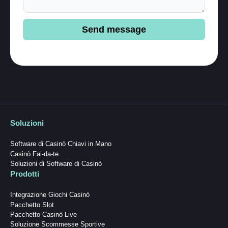
Send message
Soluzioni
Software di Casinò Chiavi in Mano
Casinò Fai-da-te
Soluzioni di Software di Casinò
Prodotti
Integrazione Giochi Casinò
Pacchetto Slot
Pacchetto Casinò Live
Soluzione Scommesse Sportive