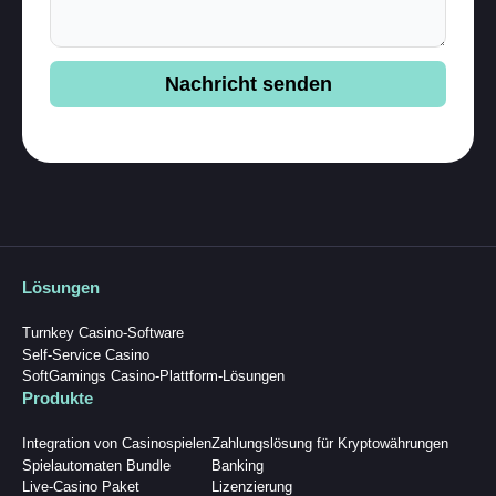
Nachricht senden
Lösungen
Turnkey Casino-Software
Self-Service Casino
SoftGamings Casino-Plattform-Lösungen
Produkte
Integration von Casinospielen
Zahlungslösung für Kryptowährungen
Spielautomaten Bundle
Banking
Live-Casino Paket
Lizenzierung