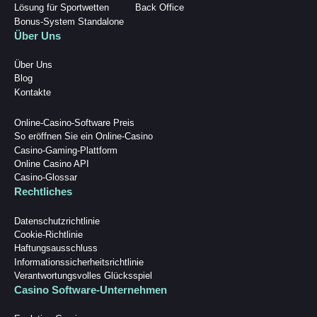
Lösung für Sportwetten
Back Office
Bonus-System Standalone
Über Uns
Über Uns
Blog
Kontakte
Online-Casino-Software Preis
So eröffnen Sie ein Online-Casino
Casino-Gaming-Plattform
Online Casino API
Casino-Glossar
Rechtliches
Datenschutzrichtlinie
Cookie-Richtlinie
Haftungsausschluss
Informationssicherheitsrichtlinie
Verantwortungsvolles Glücksspiel
Casino Software-Unternehmen