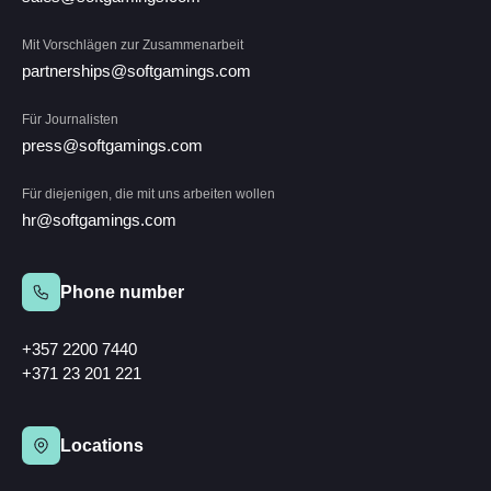
Mit Vorschlägen zur Zusammenarbeit
partnerships@softgamings.com
Für Journalisten
press@softgamings.com
Für diejenigen, die mit uns arbeiten wollen
hr@softgamings.com
Phone number
+357 2200 7440
+371 23 201 221
Locations