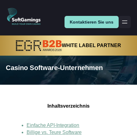
Kontaktieren Sie uns
WHITE LABEL PARTNER
Casino Software-Unternehmen
Inhaltsverzeichnis
Einfache API-Integration
Billige vs. Teure Software