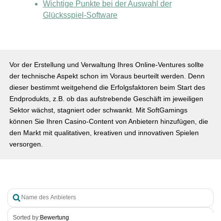
Wichtige Punkte bei der Auswahl der
Glücksspiel-Software
Vor der Erstellung und Verwaltung Ihres Online-Ventures sollte
der technische Aspekt schon im Voraus beurteilt werden. Denn
dieser bestimmt weitgehend die Erfolgsfaktoren beim Start des
Endprodukts, z.B. ob das aufstrebende Geschäft im jeweiligen
Sektor wächst, stagniert oder schwankt. Mit SoftGamings
können Sie Ihren Casino-Content von Anbietern hinzufügen, die
den Markt mit qualitativen, kreativen und innovativen Spielen
versorgen.
Sorted by:
Bewertung