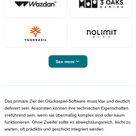
Mehr erfahren
Me
See more
Das primäre Ziel der Glücksspiel-Software muss klar und deutlich
definiert sein. Ansonsten können ihre technischen Eigenschaften
irreführend sein, wenn sie übermäßig komplex sind oder kaum
funktionieren. Ohne Zweifel sollte es abwechslungsreich, leicht zu
warten, oft prädiktiv und geschickt integriert werden.