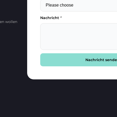
Nachricht
*
ten wollen
Nachricht send