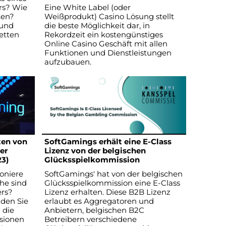
rs? Wie
Eine White Label (oder
ten?
Weißprodukt) Casino Lösung stellt
 und
die beste Möglichkeit dar, in
etten
Rekordzeit ein kostengünstiges
Online Casino Geschäft mit allen
Funktionen und Dienstleistungen
aufzubauen.
ten von
SoftGamings erhält eine E-Class
er
Lizenz von der belgischen
23)
Glücksspielkommission
ioniere
SoftGamings' hat von der belgischen
he sind
Glücksspielkommission eine E-Class
ers?
Lizenz erhalten. Diese B2B Lizenz
nden Sie
erlaubt es Aggregatoren und
 die
Anbietern, belgischen B2C
rsionen
Betreibern verschiedene