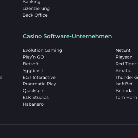
Banking
Lizenzierung
Back Office
Casino Software-Unternehmen
Evolution Gaming
NetEnt
Play’n GO
Playson
Betsoft
Red Tiger
e
Yggdrasil
Amatic
el
EGT Interactive
Thunderki
Pragmatic Play
IsoftBet
Quickspin
Betradar
ELK Studios
Tom Horn
Habanero