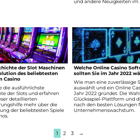
und andere Neuigkeiten im
chichte der Slot Maschinen
Welche Online Casino Soft
olution des beliebtesten
sollten Sie im Jahr 2022 w
im Casino
Wie man eine zuverlässige 
e die ausführlichste
auswählt und ein Online Ca
te der Slots und erfahren
Jahr 2022 gründet. Die Wahl
eser detaillierten
Glücksspiel-Plattform und d
rungshilfe mehr über die
nach den besten Lösungen f
ung der beliebtesten Spiele
Unternehmenswachstum.
nos.
1
2
3
→