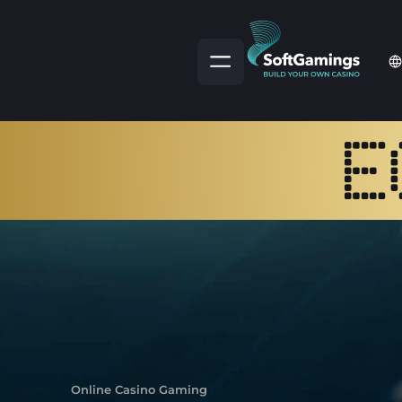
Online Casino Gaming