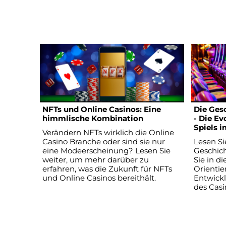
NFTs und Online Casinos: Eine
Die Ges
himmlische Kombination
- Die Ev
Spiels 
Verändern NFTs wirklich die Online
Casino Branche oder sind sie nur
Lesen Si
eine Modeerscheinung? Lesen Sie
Geschich
weiter, um mehr darüber zu
Sie in di
erfahren, was die Zukunft für NFTs
Orientie
und Online Casinos bereithält.
Entwickl
des Casi