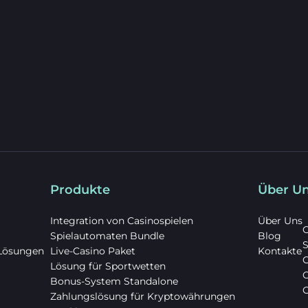
Produkte
Über U
Integration von Casinospielen
Über Uns
O
Spielautomaten Bundle
Blog
S
-Lösungen
Live-Casino Paket
Kontakte
C
Lösung für Sportwetten
O
Bonus-System Standalone
C
Zahlungslösung für Kryptowährungen