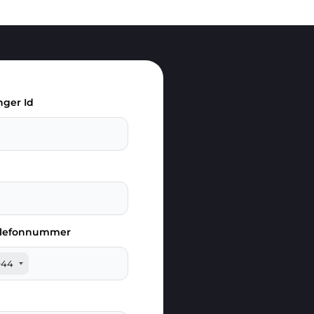
ger Id
elefonnummer
+44