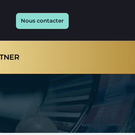
Nous contacter
RTNER