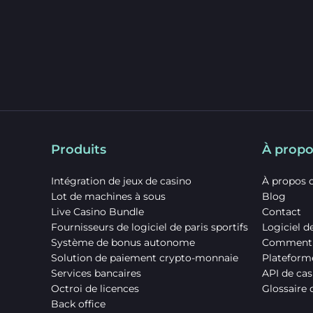
Produits
À propo
Intégration de jeux de casino
À propos 
Lot de machines à sous
Blog
Live Casino Bundle
Contact
Fournisseurs de logiciel de paris sportifs
Logiciel d
Système de bonus autonome
Comment c
Solution de paiement crypto-monnaie
Plateforme
Services bancaires
API de cas
Octroi de licences
Glossaire 
Back office