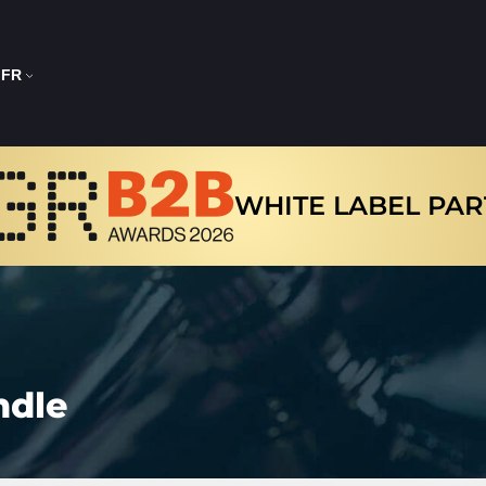
FR
WHITE LABEL PA
ndle