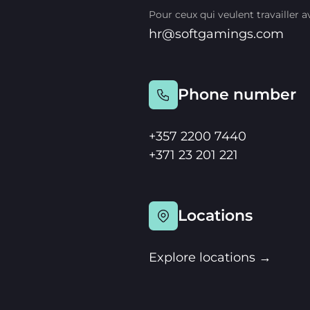
Pour ceux qui veulent travailler 
hr@softgamings.com
Phone number
+357 2200 7440
+371 23 201 221
Locations
Explore locations →