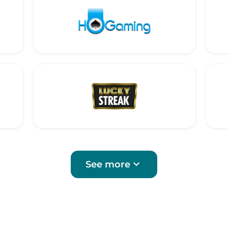
En savoir plus
En savoir pl
See more