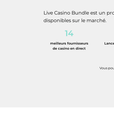
Live Casino Bundle est un pr
disponibles sur le marché.
14
meilleurs fournisseurs
Lanc
de casino en direct
Vous pou