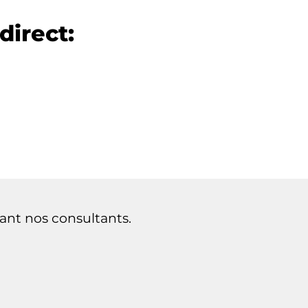
direct:
ant nos consultants.