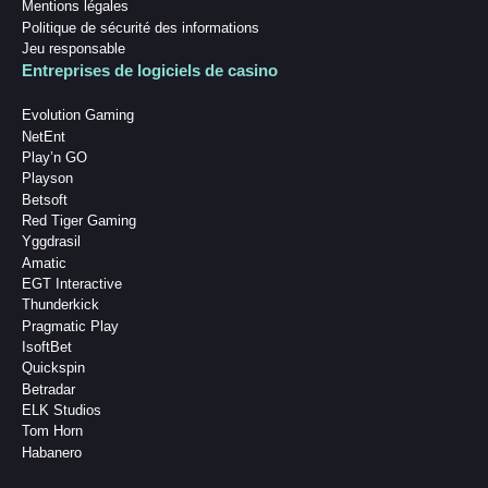
Mentions légales
Politique de sécurité des informations
Jeu responsable
Entreprises de logiciels de casino
Evolution Gaming
NetEnt
Play’n GO
Playson
Betsoft
Red Tiger Gaming
Yggdrasil
Amatic
EGT Interactive
Thunderkick
Pragmatic Play
IsoftBet
Quickspin
Betradar
ELK Studios
Tom Horn
Habanero