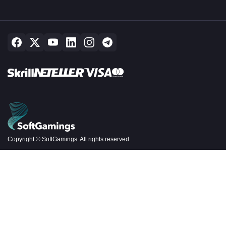
Copyright © SoftGamings. All rights reserved.
+357 2200 7440
+371 23 201 221
info@softgamings.com