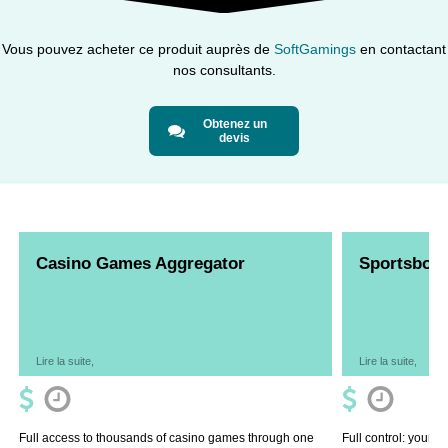
Vous pouvez acheter ce produit auprès de
SoftGamings
en contactant
nos consultants.
Obtenez un
devis
Casino Games Aggregator
Sportsbook
Lire la suite,
Lire la suite,
Full access to thousands of casino games through one
Full control: your 