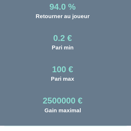
94.0 %
Retourner au joueur
0.2 €
Pari min
100 €
Pari max
2500000 €
Gain maximal