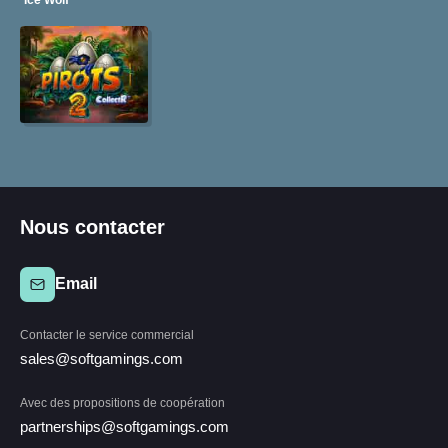
Ice Wolf
Nous contacter
Email
Contacter le service commercial
sales@softgamings.com
Avec des propositions de coopération
partnerships@softgamings.com