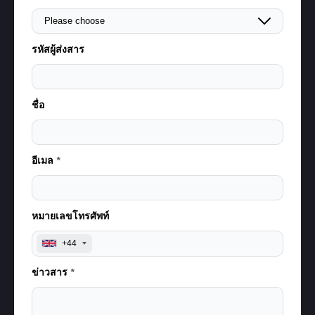
รหัสผู้ส่งสาร
ชื่อ
อีเมล
*
หมายเลขโทรศัพท์
+44
ข่าวสาร
*