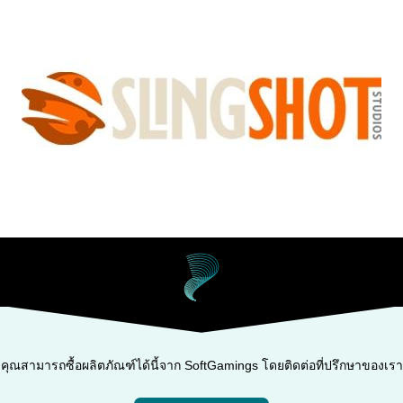
คุณสามารถซื้อผลิตภัณฑ์ได้นี้จาก SoftGamings โดยติดต่อที่ปรึกษาของเรา