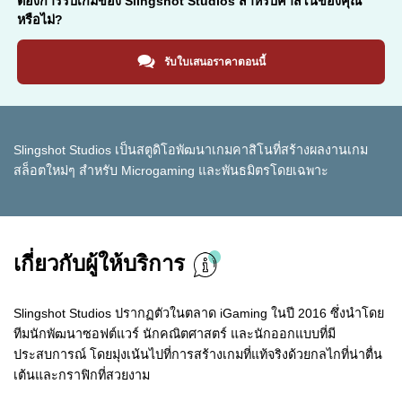
ต้องการรับเกมของ
Slingshot Studios
สำหรับคาสิโนของคุณ
หรือไม่?
รับใบเสนอราคาตอนนี้
Slingshot Studios เป็นสตูดิโอพัฒนาเกมคาสิโนที่สร้างผลงานเกม
สล็อตใหม่ๆ สำหรับ Microgaming และพันธมิตรโดยเฉพาะ
เกี่ยวกับผู้ให้บริการ
Slingshot Studios ปรากฏตัวในตลาด iGaming ในปี 2016 ซึ่งนำโดย
ทีมนักพัฒนาซอฟต์แวร์ นักคณิตศาสตร์ และนักออกแบบที่มี
ประสบการณ์ โดยมุ่งเน้นไปที่การสร้างเกมที่แท้จริงด้วยกลไกที่น่าตื่น
เต้นและกราฟิกที่สวยงาม