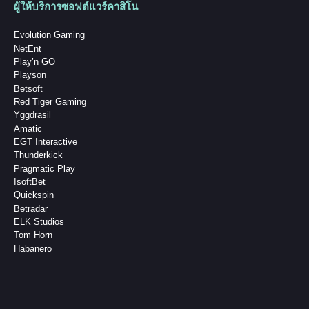
ผู้ให้บริการซอฟต์แวร์คาสิโน
Evolution Gaming
NetEnt
Play’n GO
Playson
Betsoft
Red Tiger Gaming
Yggdrasil
Amatic
EGT Interactive
Thunderkick
Pragmatic Play
IsoftBet
Quickspin
Betradar
ELK Studios
Tom Horn
Habanero