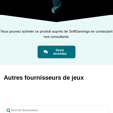
Vous pouvez acheter ce produit auprès de SoftGamings en contactant
nos consultants.
Devis
immédiat
Autres fournisseurs de jeux