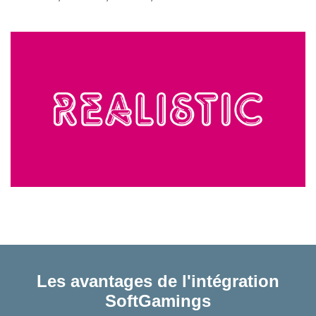
Les avantages de l'intégration
SoftGamings