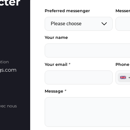
cter
Preferred messenger
Messen
Your name
ation
Your email
*
Phone
gs.com
Message
*
avec nous