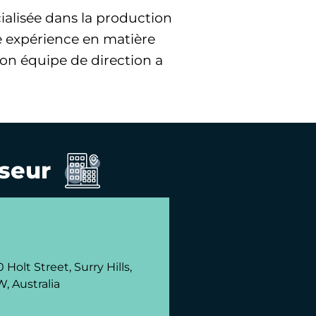
ialisée dans la production
e expérience en matière
son équipe de direction a
seur
itionnelle
https://twitter.com/_BIGTIME_GAMING
 Holt Street, Surry Hills,
, Australia
https://au.linkedin.com/company/big-time-gaming