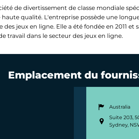
iété de divertissement de classe mondiale spéc
e haute qualité. L'entreprise possède une longu
des jeux en ligne. Elle a été fondée en 2011 et 
e travail dans le secteur des jeux en ligne.
Emplacement du fournis
Information add
Australia
Suite 203, 50
Sydney, NSW