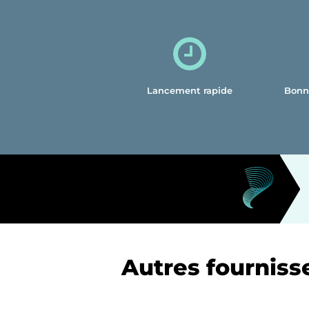
Lancement rapide
Bonn
Autres fourniss