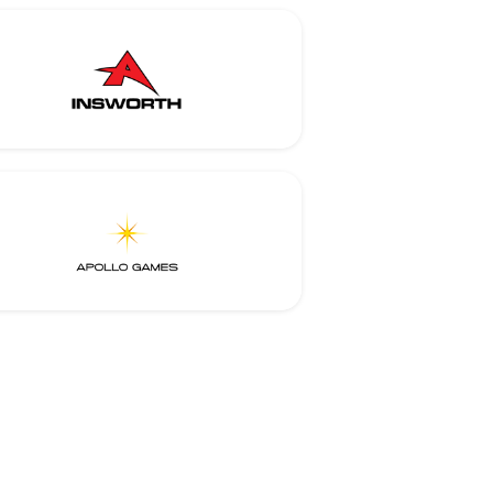
us
En savoir plus
us
En savoir plus