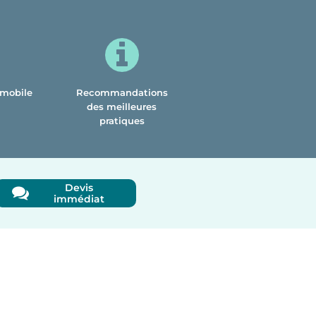
 mobile
Recommandations
des meilleures
pratiques
Devis
immédiat