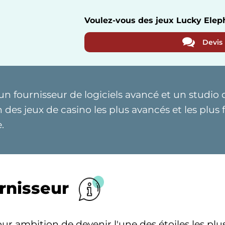
Voulez-vous des jeux
Lucky Elep
Devis
n fournisseur de logiciels avancé et un studio
des jeux de casino les plus avancés et les plus f
.
rnisseur
ambition de devenir l'une des étoiles les plus 