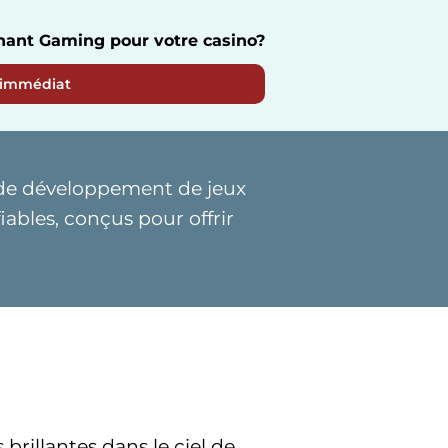
hant Gaming
pour votre casino?
 immédiat
 de développement de jeux
iables, conçus pour offrir
brillantes dans le ciel de