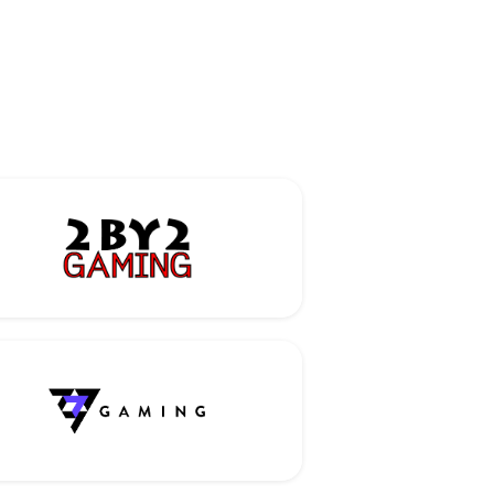
us
En savoir plus
us
En savoir plus