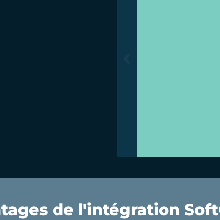
tages de l'intégration So