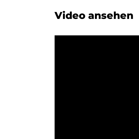
Video ansehen