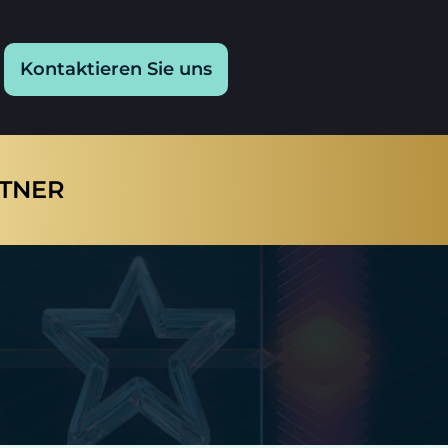
Kontaktieren Sie uns
RTNER