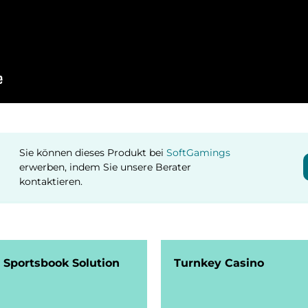
Sie können dieses Produkt bei
SoftGamings
erwerben, indem Sie unsere Berater
kontaktieren.
Sportsbook Solution
Turnkey Casino