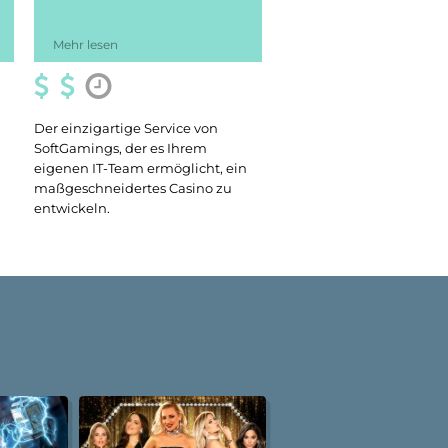
Mehr lesen
Der einzigartige Service von
SoftGamings, der es Ihrem
eigenen IT-Team ermöglicht, ein
maßgeschneidertes Casino zu
entwickeln.