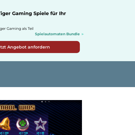
Tiger Gaming
Spiele für Ihr
iger Gaming
als Teil
Spielautomaten Bundle
etzt Angebot anfordern