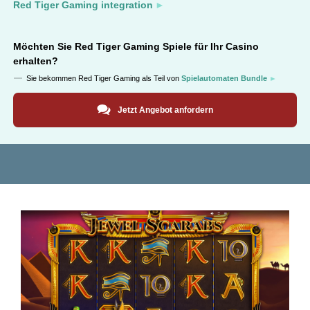
Red Tiger Gaming integration
Möchten Sie
Red Tiger Gaming
Spiele für Ihr Casino
erhalten?
Sie bekommen
Red Tiger Gaming
als Teil von
Spielautomaten Bundle
Jetzt Angebot anfordern