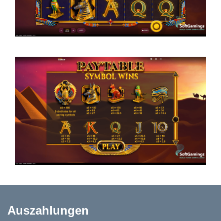
Auszahlungen