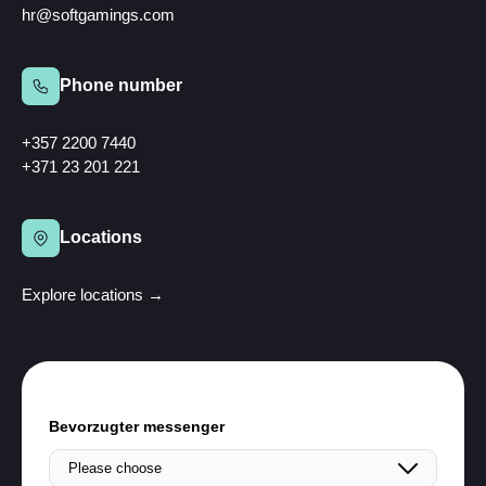
hr@softgamings.com
Phone number
+357 2200 7440
+371 23 201 221
Locations
Explore locations →
Bevorzugter messenger