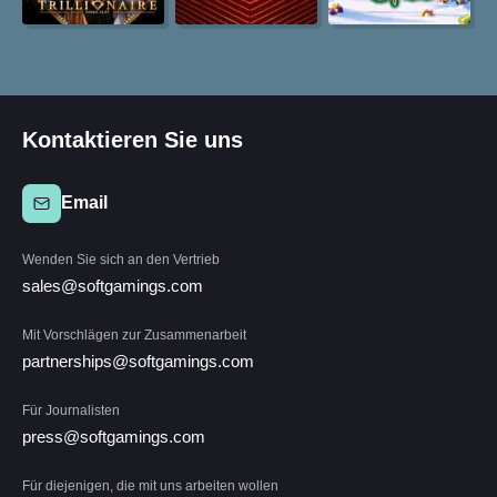
Kontaktieren Sie uns
Email
Wenden Sie sich an den Vertrieb
sales@softgamings.com
Mit Vorschlägen zur Zusammenarbeit
partnerships@softgamings.com
Für Journalisten
press@softgamings.com
Für diejenigen, die mit uns arbeiten wollen