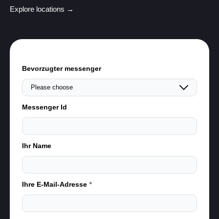
Explore locations →
Bevorzugter messenger
Messenger Id
Ihr Name
Ihre E-Mail-Adresse
*