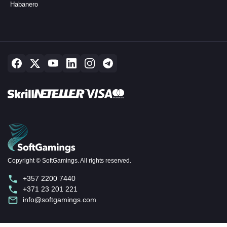
Habanero
Copyright © SoftGamings. All rights reserved.
+357 2200 7440
+371 23 201 221
info@softgamings.com