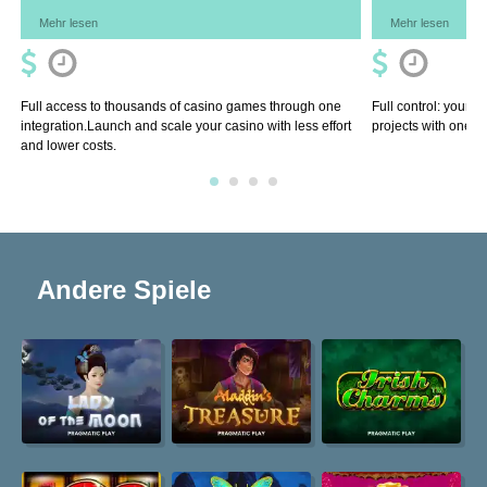
Mehr lesen
Mehr lesen
Full access to thousands of casino games through one
Full control: your 
integration.Launch and scale your casino with less effort
projects with one so
and lower costs.
Andere Spiele