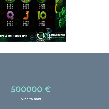
500000 €
Vincita max