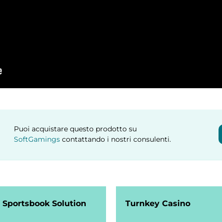
Puoi acquistare questo prodotto su
SoftGamings
contattando i nostri consulenti.
Sportsbook Solution
Turnkey Casino