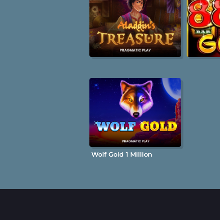
Wolf Gold 1 Million