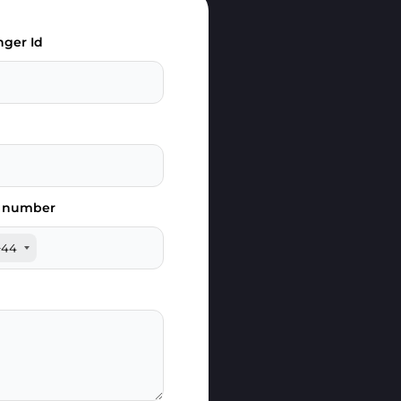
ger Id
 number
+44