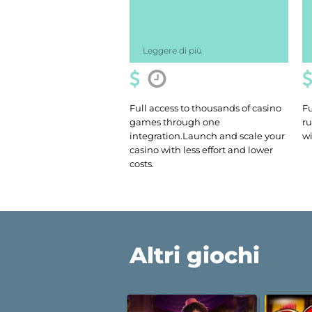
Leggere di più
Full access to thousands of casino
Fu
games through one
ru
integration.Launch and scale your
wi
casino with less effort and lower
costs.
Altri giochi