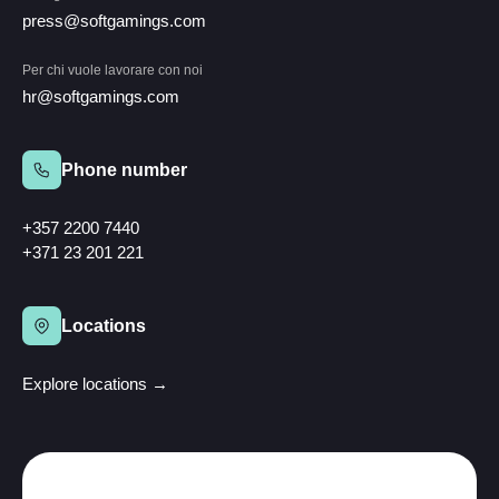
press@softgamings.com
Per chi vuole lavorare con noi
hr@softgamings.com
Phone number
+357 2200 7440
+371 23 201 221
Locations
Explore locations →