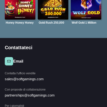
Honey Honey Honey
Gold Rush 250,000
Wolf Gold 1 Million
Contattateci
Email
Contatta l'ufficio vendite
sales@softgamings.com
Con proposte di collaborazione
partnerships@softgamings.com
Per i giornalisti