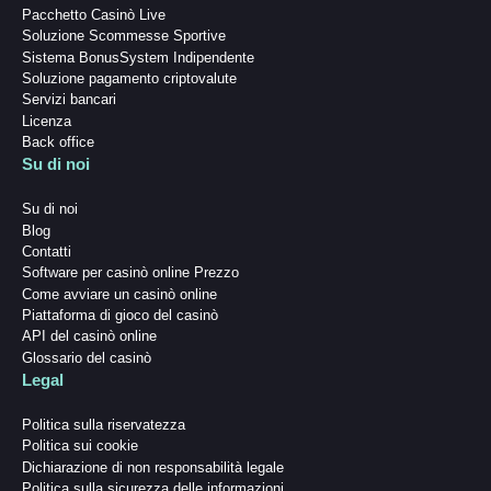
Pacchetto Casinò Live
Soluzione Scommesse Sportive
Sistema BonusSystem Indipendente
Soluzione pagamento criptovalute
Servizi bancari
Licenza
Back office
Su di noi
Su di noi
Blog
Contatti
Software per casinò online Prezzo
Come avviare un casinò online
Piattaforma di gioco del casinò
API del casinò online
Glossario del casinò
Legal
Politica sulla riservatezza
Politica sui cookie
Dichiarazione di non responsabilità legale
Politica sulla sicurezza delle informazioni