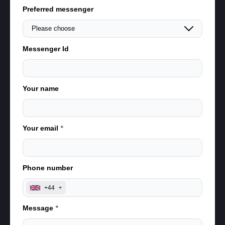
Preferred messenger
Messenger Id
Your name
Your email
*
Phone number
+44
Message
*