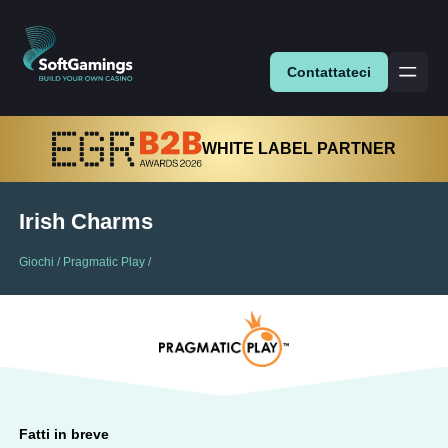
Contattateci
WHITE LABEL PARTNER
Irish Charms
Giochi
/
Pragmatic Play
/
Fatti in breve