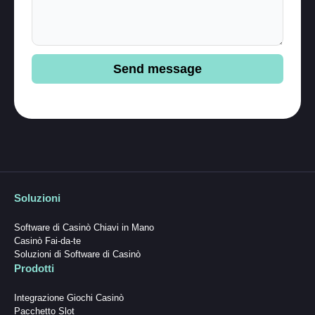
Send message
Soluzioni
Software di Casinò Chiavi in Mano
Casinò Fai-da-te
Soluzioni di Software di Casinò
Prodotti
Integrazione Giochi Casinò
Pacchetto Slot