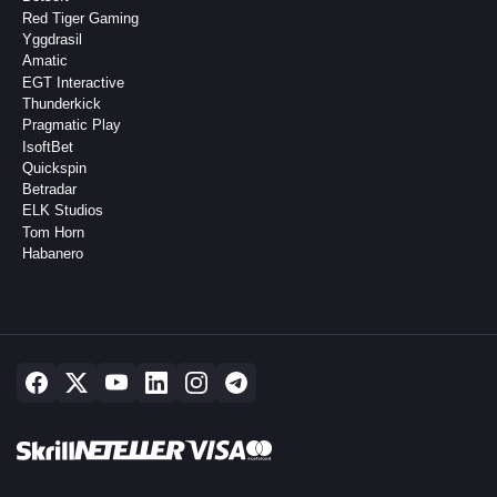
Red Tiger Gaming
Yggdrasil
Amatic
EGT Interactive
Thunderkick
Pragmatic Play
IsoftBet
Quickspin
Betradar
ELK Studios
Tom Horn
Habanero