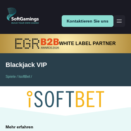
Kontaktieren Sie uns
WHITE LABEL PARTNER
Blackjack VIP
Spiele
/
IsoftBet
/
Mehr erfahren