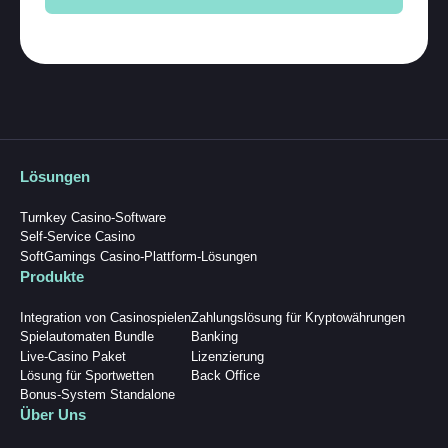
Lösungen
Turnkey Casino-Software
Self-Service Casino
SoftGamings Casino-Plattform-Lösungen
Produkte
Integration von Casinospielen
Zahlungslösung für Kryptowährungen
Spielautomaten Bundle
Banking
Live-Casino Paket
Lizenzierung
Lösung für Sportwetten
Back Office
Bonus-System Standalone
Über Uns