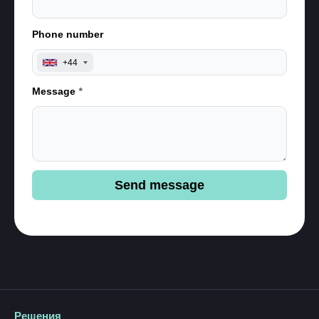
Phone number
+44
Message
*
Send message
Решения