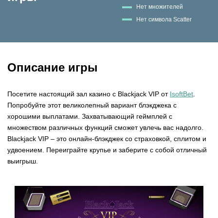
Нет множителей
Нет символа Scatter
Описание игры
Посетите настоящий зал казино с Blackjack VIP от
IsoftBet
.
Попробуйте этот великолепный вариант блэкджека с
хорошими выплатами. Захватывающий геймплей с
множеством различных функций сможет увлечь вас надолго.
Blackjack VIP – это онлайн-блэкджек со страховкой, сплитом и
удвоением. Переиграйте крупье и заберите с собой отличный
выигрыш.