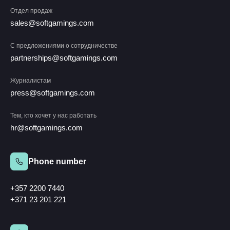
Отдел продаж
sales@softgamings.com
C предложениями о сотрудничестве
partnerships@softgamings.com
Журналистам
press@softgamings.com
Тем, кто хочет у нас работать
hr@softgamings.com
Phone number
+357 2200 7440
+371 23 201 221