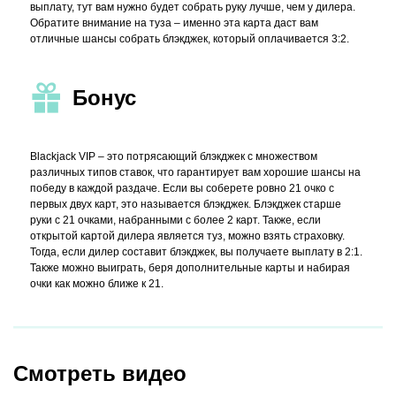
выплату, тут вам нужно будет собрать руку лучше, чем у дилера.
Обратите внимание на туза – именно эта карта даст вам
отличные шансы собрать блэкджек, который оплачивается 3:2.
Бонус
Blackjack VIP – это потрясающий блэкджек с множеством
различных типов ставок, что гарантирует вам хорошие шансы на
победу в каждой раздаче. Если вы соберете ровно 21 очко с
первых двух карт, это называется блэкджек. Блэкджек старше
руки с 21 очками, набранными с более 2 карт. Также, если
открытой картой дилера является туз, можно взять страховку.
Тогда, если дилер составит блэкджек, вы получаете выплату в 2:1.
Также можно выиграть, беря дополнительные карты и набирая
очки как можно ближе к 21.
Смотреть видео