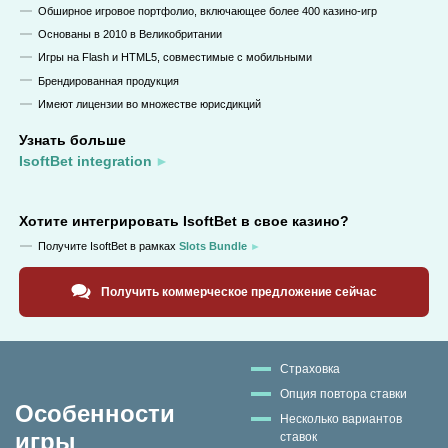
Обширное игровое портфолио, включающее более 400 казино-игр
Основаны в 2010 в Великобритании
Игры на Flash и HTML5, совместимые с мобильными
Брендированная продукция
Имеют лицензии во множестве юрисдикций
Узнать больше
IsoftBet integration
Хотите интегрировать
IsoftBet
в свое казино?
Получите
IsoftBet
в рамках
Slots Bundle
Получить коммерческое предложение сейчас
Страховка
Опция повтора ставки
Особенности
Несколько вариантов
игры
ставок