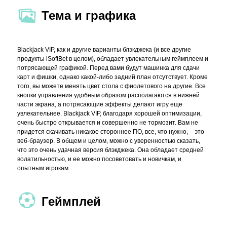
Тема и графика
Blackjack VIP, как и другие варианты блэкджека (и все другие
продукты iSoftBet в целом), обладает увлекательным геймплеем и
потрясающей графикой. Перед вами будут машинка для сдачи
карт и фишки, однако какой-либо задний план отсутствует. Кроме
того, вы можете менять цвет стола с фиолетового на другие. Все
кнопки управления удобным образом располагаются в нижней
части экрана, а потрясающие эффекты делают игру еще
увлекательнее. Blackjack VIP, благодаря хорошей оптимизации,
очень быстро открывается и совершенно не тормозит. Вам не
придется скачивать никакое стороннее ПО, все, что нужно, – это
веб-браузер. В общем и целом, можно с уверенностью сказать,
что это очень удачная версия блэкджека. Она обладает средней
волатильностью, и ее можно посоветовать и новичкам, и
опытным игрокам.
Геймплей