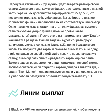
Перед тем, как начать игру, нужно будет выбрать размер своей
ставки. Для этого используются фишки, расположенные в нижней
части экрана. Их достоинство варьируется от 25 до 500, что
позволяет играть с любым балансом. Вы выбираете нужное
количество фишек и переносите их на соответствующий сектор.
Одно нажатие мышки ставит на стол одну фишку; вы сможете
ставить сколько угодно фишек, пока не превышаете
максимальный лимит. После этого вы нажимаете кнопку 'Deal', и
начинается раздача. Вашей задачей будет собрать руку с
количеством очков как можно ближе к 21, но не больше этого
числа. Вы получите две карты и сможете либо взять еще одну,
либо остаться со своей рукой, либо удвоить первоначальную
ставку, либо сделать сплит – разделить карты одного ранга.
Также в вашем распоряжении опция страховки, которой можно
воспользоваться, если открытой картой дилера является туз, и
опция 'Even Money' – она используется, если у дилера открыт туз,
а у вас собран блэкджек и позволяет получить выплату 1:1.
Линии выплат
В Blackjack VIP нет никаких выигрышных линий. Чтобы получить