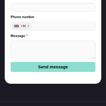
Phone number
+44
Message
*
Send message