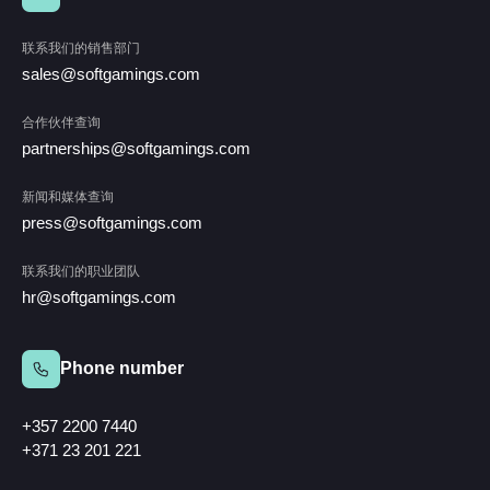
联系我们的销售部门
sales@softgamings.com
合作伙伴查询
partnerships@softgamings.com
新闻和媒体查询
press@softgamings.com
联系我们的职业团队
hr@softgamings.com
Phone number
+357 2200 7440
+371 23 201 221