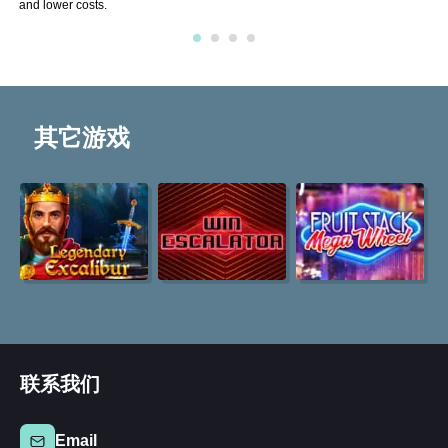
and lower costs.
其它游戏
联系我们
Email