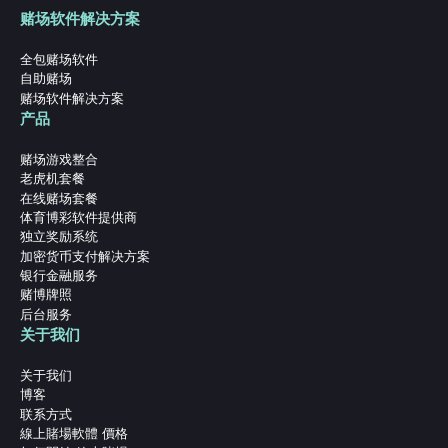
赌场软件解决方案
全包赌场软件
自助赌场
赌场软件解决方案
产品
赌场游戏整合
老虎机套餐
在线赌场套餐
体育博彩软件提供商
独立奖励系统
加密货币支付解决方案
银行金融服务
赌博牌照
后台服务
关于我们
关于我们
博客
联系方式
線上賭場軟體 價格